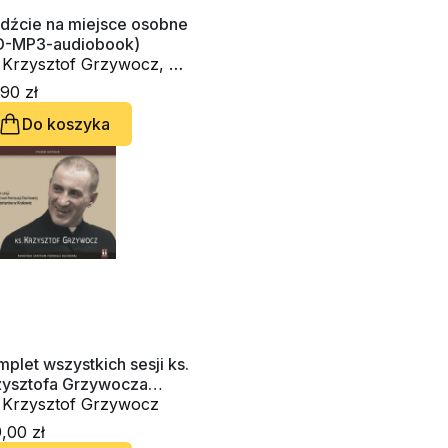
jdźcie na miejsce osobne
D-MP3-audiobook)
 Krzysztof Grzywocz, o.
cek Prusak SJ
90 zł
Do koszyka
plet wszystkich sesji ks.
zysztofa Grzywocza
xCD-audiobook)
. Krzysztof Grzywocz
,00 zł