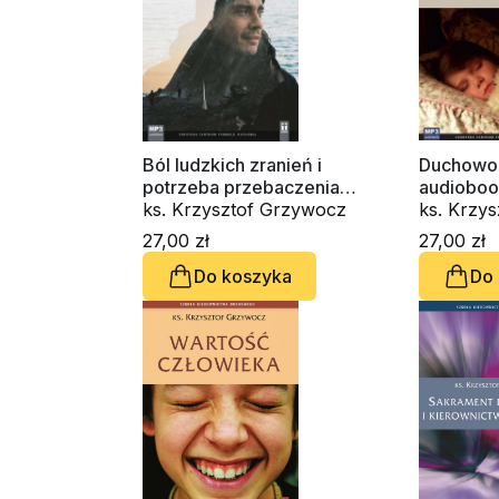
Ból ludzkich zranień i
Duchowoś
potrzeba przebaczenia
audioboo
(CD-audiobook)
ks. Krzysztof Grzywocz
ks. Krzy
27,00 zł
27,00 zł
Do koszyka
Do