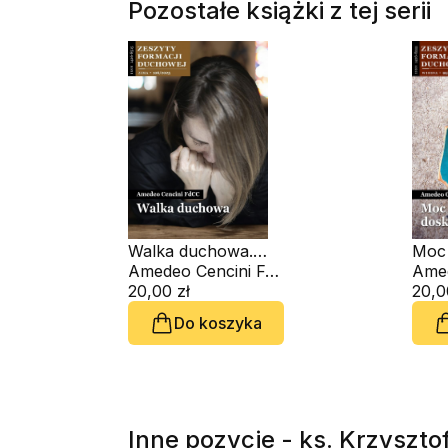
Pozostałe książki z tej serii
Walka duchowa.
Moc 
Zeszyt Formacji
Amedeo Cencini FdCC
dosk
Duchowej nr 106
20,00 zł
Form
20,0
nr 9
Do koszyka
Inne pozycje - ks. Krzyszt