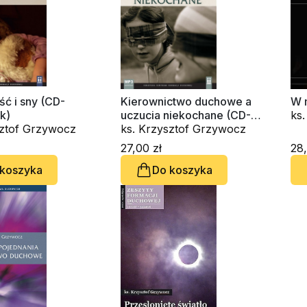
ć i sny (CD-
Kierownictwo duchowe a
W 
k)
uczucia niekochane (CD-
ks
sztof Grzywocz
audiobook)
ks. Krzysztof Grzywocz
27,00 zł
28,
 koszyka
Do koszyka