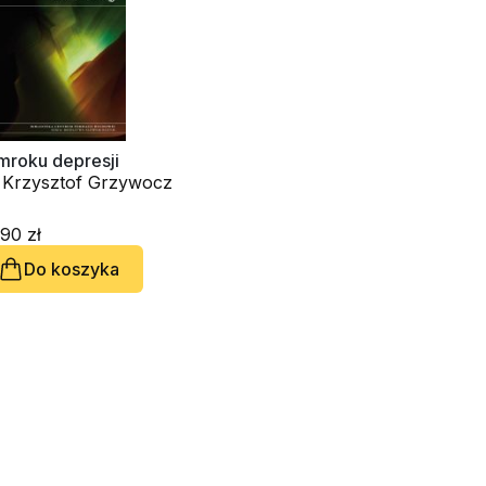
mroku depresji
. Krzysztof Grzywocz
90 zł
Do koszyka