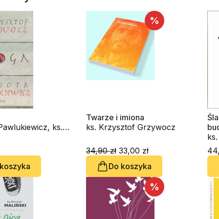
%
Twarze i imiona
Śla
 Pawlukiewicz, ks.
ks. Krzysztof Grzywocz
bu
f Grzywocz
ks.
Mir
34,90 zł
33,00 zł
44,
 koszyka
Do koszyka
%