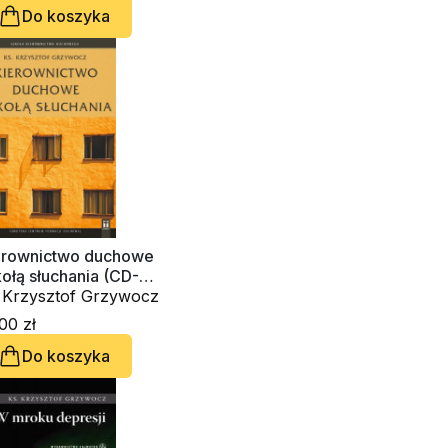
Do koszyka
erownictwo duchowe
ołą słuchania (CD-
diobook)
. Krzysztof Grzywocz
00 zł
Do koszyka