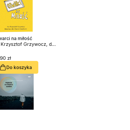
arci na miłość
 Krzysztof Grzywocz, dk.
rcin Gajda, Monika Gajda
90 zł
Do koszyka