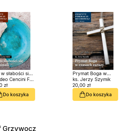
w słabości się
Prymat Boga w
onali. Zeszyt
Amedeo Cencini FdCC
czasach zarazy.
ks. Jerzy Szymik
acji Duchowej
0 zł
Zeszyt Formacji
20,00 zł
9
Duchowej nr 98
Do koszyka
Do koszyka
of Grzywocz