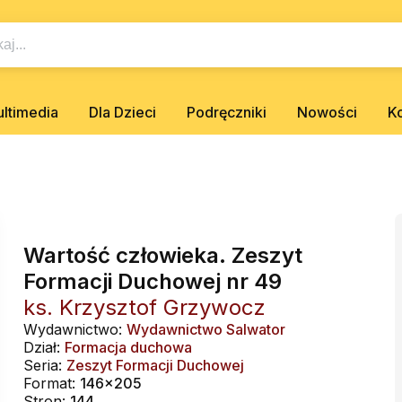
ltimedia
Dla Dzieci
Podręczniki
Nowości
K
Wartość człowieka. Zeszyt
Formacji Duchowej nr 49
ks. Krzysztof Grzywocz
Wydawnictwo:
Wydawnictwo Salwator
Dział:
Formacja duchowa
Seria:
Zeszyt Formacji Duchowej
Format:
146x205
Stron:
144