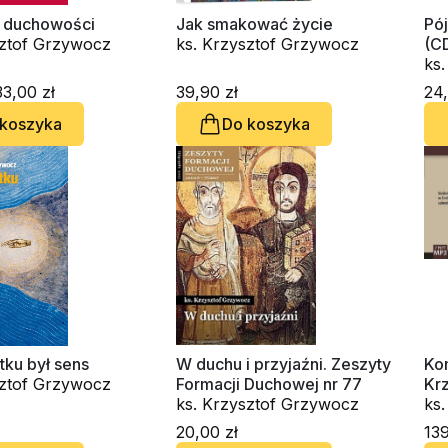
a duchowości
Jak smakować życie
Pó
sztof Grzywocz
ks. Krzysztof Grzywocz
(C
ks.
Ja
3,00 zł
39,90 zł
24,
 koszyka
Do koszyka
tku był sens
W duchu i przyjaźni. Zeszyty
Kom
sztof Grzywocz
Formacji Duchowej nr 77
Kr
ks. Krzysztof Grzywocz
(7
ks
20,00 zł
139