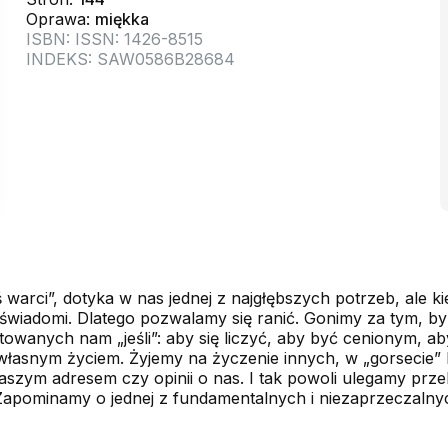
Oprawa:
miękka
ISBN: ISSN: 1426-8515
INDEKS: SAW0586B28684
 warci”, dotyka w nas jednej z najgłębszych potrzeb, ale ki
o świadomi. Dlatego pozwalamy się ranić. Gonimy za tym, b
wanych nam „jeśli”: aby się liczyć, aby być cenionym, ab
 własnym życiem. Żyjemy na życzenie innych, w „gorsecie”
aszym adresem czy opinii o nas. I tak powoli ulegamy prze
 Zapominamy o jednej z fundamentalnych i niezaprzeczaln