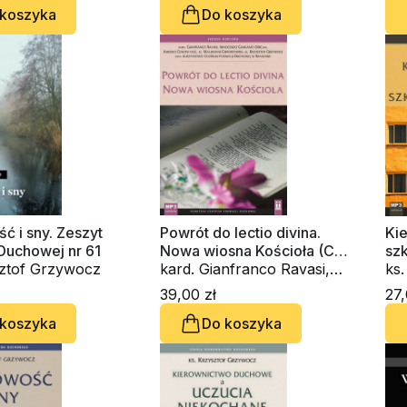
 koszyka
Do koszyka
ć i sny. Zeszyt
Powrót do lectio divina.
Ki
Duchowej nr 61
Nowa wiosna Kościoła (CD-
szk
sztof Grzywocz
audiobook)
kard. Gianfranco Ravasi,
au
ks
Innocenzo Gargano
39,00 zł
27,
OSBCam., Amedeo Cencini
 koszyka
Do koszyka
FdCC, ks. Waldemar
Chrostowski, ks. Krzysztof
Grzywocz