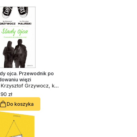
dy ojca. Przewodnik po
dowaniu więzi
 Krzysztof Grzywocz, ks.
osław Maliński
90 zł
Do koszyka