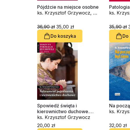
Pójdźcie na miejsce osobne
Patologi
ks. Krzysztof Grzywocz, o.
ks. Krzy
Jacek Prusak SJ
36,90 zł
35,00 zł
35,90 zł
3
Do koszyka
Do
Spowiedź święta i
Na począ
kierownictwo duchowe.
ks. Krzy
Zeszyt Formacji Duchowej
ks. Krzysztof Grzywocz
nr 82
20,00 zł
32,00 zł