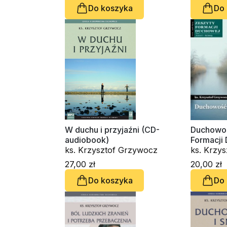
Do koszyka
Do
W duchu i przyjaźni (CD-
Duchowoś
audiobook)
Formacji 
ks. Krzysztof Grzywocz
ks. Krzy
27,00 zł
20,00 zł
Do koszyka
Do