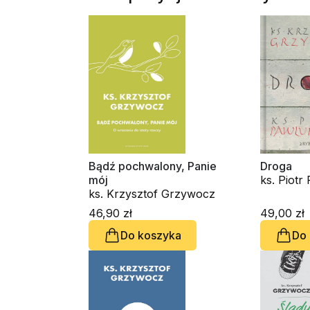
Bądź pochwalony, Panie
Droga
mój
ks. Piotr
ks. Krzysztof Grzywocz
Krzyszto
46,90 zł
49,00 zł
Do koszyka
Do