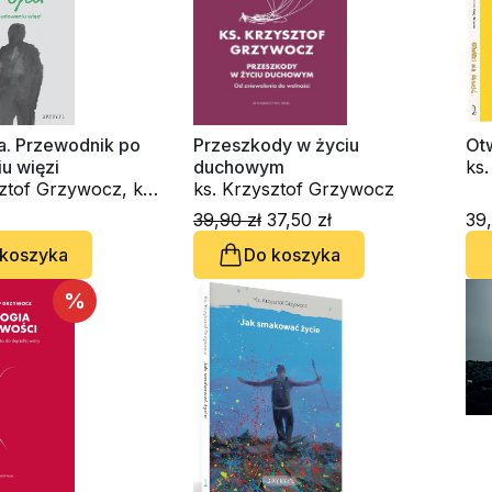
a. Przewodnik po
Przeszkody w życiu
Otw
u więzi
duchowym
ks.
ztof Grzywocz, ks.
ks. Krzysztof Grzywocz
Ma
Maliński
39,90 zł
37,50 zł
39,
 koszyka
Do koszyka
%