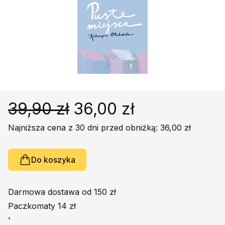
Religie
Śpiewniki
Kultura
Książki obcojęzyczne
Poradniki, leksykony...
Dewocjonalia
Inne
39,90 zł
36,00 zł
Podręczniki szkolne
Najniższa cena z 30 dni przed obniżką: 36,00 zł
Promocja
Do koszyka
Darmowa dostawa od 150 zł
Paczkomaty 14 zł
'