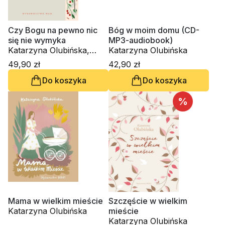
Czy Bogu na pewno nic
Bóg w moim domu (CD-
się nie wymyka
MP3-audiobook)
Katarzyna Olubińska,
Katarzyna Olubińska
Krzysztof Pałys OP
49,90 zł
42,90 zł
Do koszyka
Do koszyka
%
Mama w wielkim mieście
Szczęście w wielkim
Katarzyna Olubińska
mieście
Katarzyna Olubińska