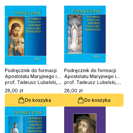
Podręcznik do formacji
Podręcznik do formacji
Apostolatu Maryjnego i
Apostolatu Maryjnego i
innych grup parafialnych.
prof. Tadeusz Lubelski,
innych grup parafialnych.
prof. Tadeusz Lubelski,
Rok C
Ewa Pruska-Zajdel,
Rok B
Ewa Pruska-Zajdel,
28,00 zł
28,00 zł
Stanisław Rospond CM
Stanisław Rospond CM
Do koszyka
Do koszyka