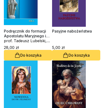
Podręcznik do formacji
Pasyjne nabożeństwa
Apostolatu Maryjnego i
innych grup parafialnych.
prof. Tadeusz Lubelski,
Rok A
Ewa Pruska-Zajdel,
28,00 zł
5,00 zł
Stanisław Rospond CM
Do koszyka
Do koszyka