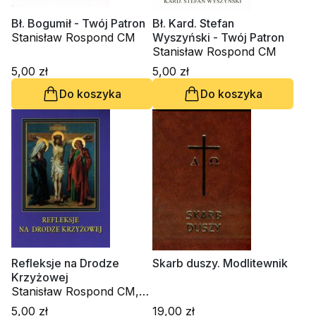
Bł. Bogumił - Twój Patron
Bł. Kard. Stefan
Stanisław Rospond CM
Wyszyński - Twój Patron
Stanisław Rospond CM
5,00 zł
5,00 zł
Do koszyka
Do koszyka
Refleksje na Drodze
Skarb duszy. Modlitewnik
Krzyżowej
Stanisław Rospond CM,
ks. Stefan Uchacz CM
5,00 zł
19,00 zł