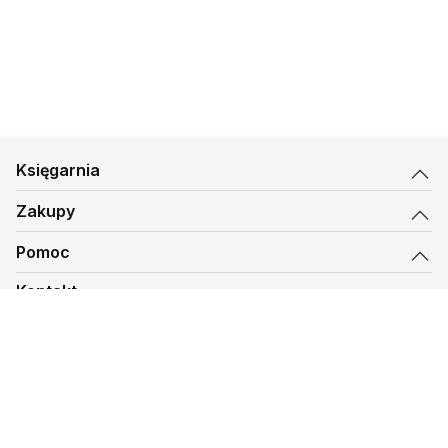
Księgarnia
Zakupy
Pomoc
Kontakt
biuro@kmt.pl
Księgarnia
© 1997-
2026
Księgarnia Mateusza, kmt.pl