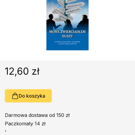
Religie
Śpiewniki
Kultura
Książki obcojęzyczne
Poradniki, leksykony...
Dewocjonalia
Inne
Podręczniki szkolne
12,60 zł
Promocja
Do koszyka
Darmowa dostawa od 150 zł
Paczkomaty 14 zł
'