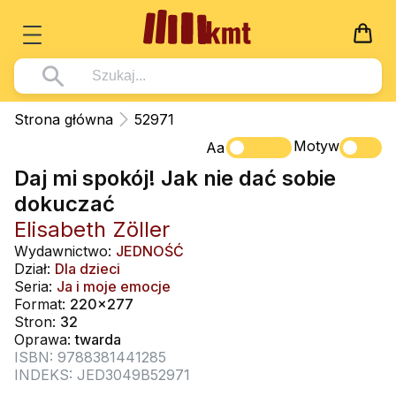
Książki
Strona główna
52971
Wszystko z kategorii - Książki
Motyw
Multimedia
Aa
Daj mi spokój! Jak nie dać sobie
Pismo Święte
Wszystko z kategorii - Multimedia
Dla Dzieci
dokuczać
Kościół Katolicki
DVD
Wszystko z kategorii - Dla Dzieci
Podręczniki
Elisabeth Zöller
Duszpasterstwo
CD-ROM
Literatura (D)
Wydawnictwo:
JEDNOŚĆ
Wszystko z kategorii - Podręczniki
Nowości
Dział:
Dla dzieci
Teologia
Muzyka
Płyty, DVD (D)
Podręczniki i pomoce dydaktyczne
Zaloguj się
Seria:
Ja i moje emocje
Życie chrześcijańskie
Format:
220x277
Rekolekcje i inne na CD
Podręczniki i pomoce dydaktyczne
Zabawa i Nauka
Stron:
32
Duchowość
Oprawa:
twarda
Śpiew i modlitwa
ISBN: 9788381441285
Literatura piękna
Muzyka klasyczna
INDEKS: JED3049B52971