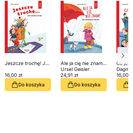
Jeszcze trochę! Jak
Ale ja cię nie znam!
Co jeśl
znaleźć umiar
Jak odmawiać
Ursel Geisler
Jak za
Dagmar
16,00 zł
obcym
24,91 zł
tłumie
16,00 z
Do koszyka
Do koszyka
D