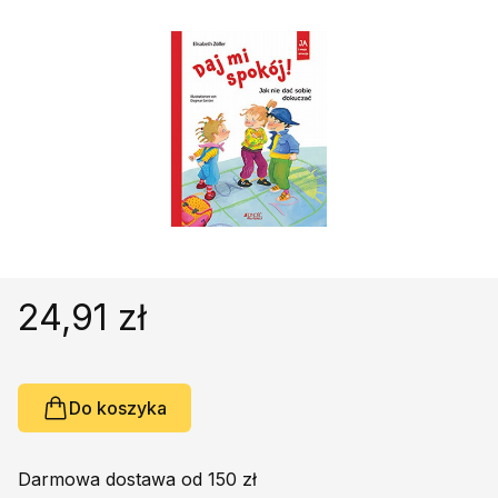
Religie
Śpiewniki
Kultura
Książki obcojęzyczne
Poradniki, leksykony...
Dewocjonalia
Inne
Podręczniki szkolne
Promocja
24,91 zł
Do koszyka
Darmowa dostawa od 150 zł