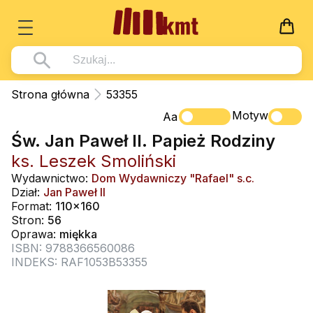
Książki
Strona główna
53355
Wszystko z kategorii - Książki
Motyw
Multimedia
Aa
Św. Jan Paweł II. Papież Rodziny
Pismo Święte
Wszystko z kategorii - Multimedia
Dla Dzieci
ks. Leszek Smoliński
Kościół Katolicki
DVD
Wszystko z kategorii - Dla Dzieci
Podręczniki
Wydawnictwo:
Dom Wydawniczy "Rafael" s.c.
Duszpasterstwo
Dział:
Jan Paweł II
CD-ROM
Literatura (D)
Wszystko z kategorii - Podręczniki
Nowości
Format:
110x160
Teologia
Muzyka
Stron:
56
Płyty, DVD (D)
Podręczniki i pomoce dydaktyczne
Zaloguj się
Oprawa:
miękka
Życie chrześcijańskie
Rekolekcje i inne na CD
Podręczniki i pomoce dydaktyczne
ISBN: 9788366560086
Zabawa i Nauka
INDEKS: RAF1053B53355
Duchowość
Śpiew i modlitwa
Literatura piękna
Muzyka klasyczna