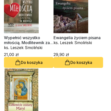
Wypełnić wszystko
Ewangelia życiem pisana
miłością. Modlitewnik za
ks. Leszek Smoliński
przyczyną św. Walentego
ks. Leszek Smoliński
21,00 zł
29,90 zł
Do koszyka
Do koszyka