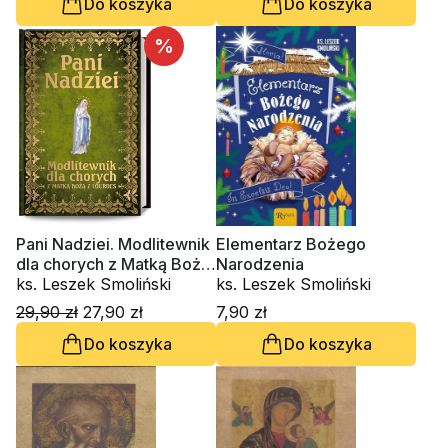
Do koszyka
Do koszyka
%
Pani Nadziei. Modlitewnik
Elementarz Bożego
dla chorych z Matką Bożą
Narodzenia
z Lourdes
ks. Leszek Smoliński
ks. Leszek Smoliński
29,90 zł
27,90 zł
7,90 zł
Do koszyka
Do koszyka