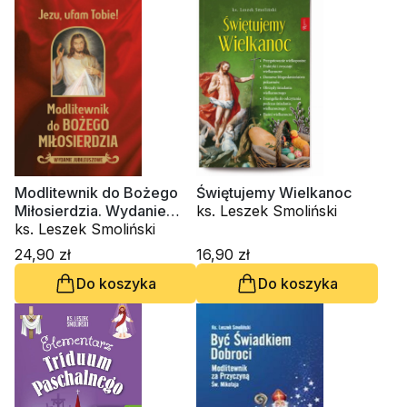
Modlitewnik do Bożego
Świętujemy Wielkanoc
Miłosierdzia. Wydanie
ks. Leszek Smoliński
Jubileuszowe. Jezu Ufam
ks. Leszek Smoliński
Tobie
24,90 zł
16,90 zł
Do koszyka
Do koszyka