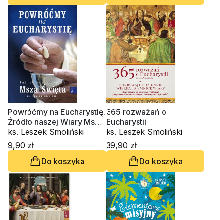
Powróćmy na Eucharystię.
365 rozważań o
Źródło naszej Wiary Msza
Eucharystii
Święta
ks. Leszek Smoliński
ks. Leszek Smoliński
9,90 zł
39,90 zł
Do koszyka
Do koszyka