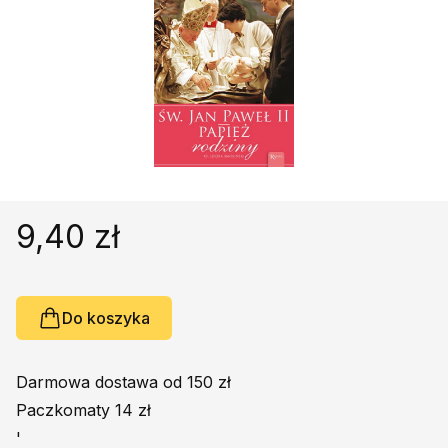
Religie
Śpiewniki
Kultura
Książki obcojęzyczne
Poradniki, leksykony...
Dewocjonalia
Inne
Podręczniki szkolne
9,40 zł
Promocja
Do koszyka
Darmowa dostawa od 150 zł
Paczkomaty 14 zł
'