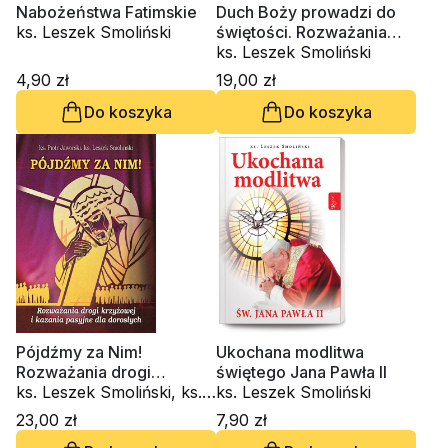
Nabożeństwa Fatimskie
Duch Boży prowadzi do
ks. Leszek Smoliński
świętości. Rozważania
majowe dla dorosłych i
ks. Leszek Smoliński
dzieci
4,90 zł
19,00 zł
Do koszyka
Do koszyka
Pójdźmy za Nim!
Ukochana modlitwa
Rozważania drogi
świętego Jana Pawła II
krzyżowej i kazania
ks. Leszek Smoliński, ks.
ks. Leszek Smoliński
pasyjne dla dorosłych
Piotr Jaworski
23,00 zł
7,90 zł