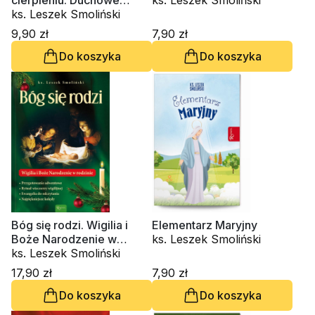
cierpieniu. Duchowe
ks. Leszek Smoliński
wsparcie dla chorych
ks. Leszek Smoliński
9,90 zł
7,90 zł
Do koszyka
Do koszyka
Bóg się rodzi. Wigilia i
Elementarz Maryjny
Boże Narodzenie w
ks. Leszek Smoliński
rodzinie
ks. Leszek Smoliński
17,90 zł
7,90 zł
Do koszyka
Do koszyka