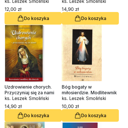
ks. Leszek Smoliński
Rozważania i modlitwy dla
ks. Leszek Smoliński
chorych
12,00 zł
14,90 zł
Do koszyka
Do koszyka
Uzdrowienie chorych.
Bóg bogaty w
Przyczyniaj się za nami
miłosierdzie. Modlitewnik
ks. Leszek Smoliński
ks. Leszek Smoliński
14,90 zł
10,00 zł
Do koszyka
Do koszyka