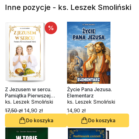
Inne pozycje - ks. Leszek Smoliński
%
Z Jezusem w sercu.
Życie Pana Jezusa.
Pamiątka Pierwszej
Elementarz
Komunii Świętej
ks. Leszek Smoliński
ks. Leszek Smoliński
17,50 zł
14,90 zł
14,90 zł
Do koszyka
Do koszyka