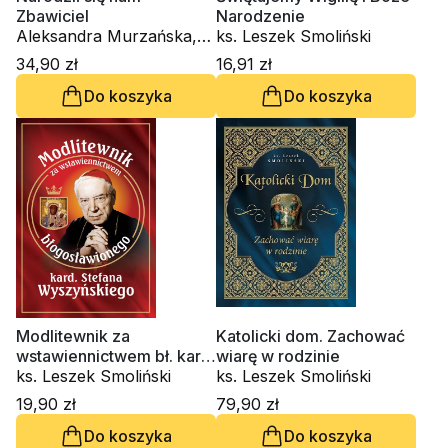
Zbawiciel
Narodzenie
Aleksandra Murzańska,
ks. Leszek Smoliński
ks. Leszek Smoliński
34,90 zł
16,91 zł
Do koszyka
Do koszyka
Modlitewnik za
Katolicki dom. Zachować
wstawiennictwem bł. kard.
wiarę w rodzinie
Stefana Wyszyńskiego
ks. Leszek Smoliński
ks. Leszek Smoliński
19,90 zł
79,90 zł
Do koszyka
Do koszyka