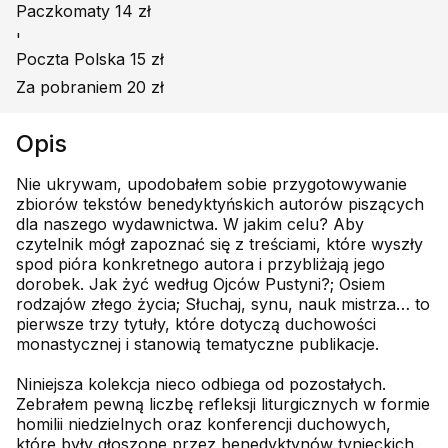
Paczkomaty 14 zł
'
Poczta Polska 15 zł
Za pobraniem 20 zł
Opis
Nie ukrywam, upodobałem sobie przygotowywanie
zbiorów tekstów benedyktyńskich autorów piszących
dla naszego wydawnictwa. W jakim celu? Aby
czytelnik mógł zapoznać się z treściami, które wyszły
spod pióra konkretnego autora i przybliżają jego
dorobek. Jak żyć według Ojców Pustyni?; Osiem
rodzajów złego życia; Słuchaj, synu, nauk mistrza… to
pierwsze trzy tytuły, które dotyczą duchowości
monastycznej i stanowią tematyczne publikacje.
Niniejsza kolekcja nieco odbiega od pozostałych.
Zebrałem pewną liczbę refleksji liturgicznych w formie
homilii niedzielnych oraz konferencji duchowych,
które były głoszone przez benedyktynów tynieckich.