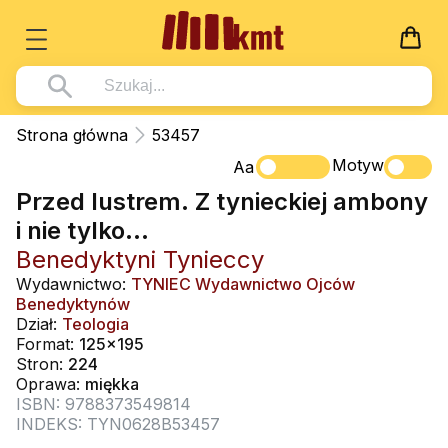
Książki
Strona główna
53457
Wszystko z kategorii - Książki
Motyw
Multimedia
Aa
Przed lustrem. Z tynieckiej ambony
Pismo Święte
Wszystko z kategorii - Multimedia
Dla Dzieci
i nie tylko...
Kościół Katolicki
DVD
Wszystko z kategorii - Dla Dzieci
Podręczniki
Benedyktyni Tynieccy
Duszpasterstwo
CD-ROM
Literatura (D)
Wydawnictwo:
TYNIEC Wydawnictwo Ojców
Wszystko z kategorii - Podręczniki
Nowości
Benedyktynów
Teologia
Muzyka
Płyty, DVD (D)
Podręczniki i pomoce dydaktyczne
Zaloguj się
Dział:
Teologia
Życie chrześcijańskie
Format:
125x195
Rekolekcje i inne na CD
Podręczniki i pomoce dydaktyczne
Zabawa i Nauka
Stron:
224
Duchowość
Oprawa:
miękka
Śpiew i modlitwa
ISBN: 9788373549814
Literatura piękna
Muzyka klasyczna
INDEKS: TYN0628B53457