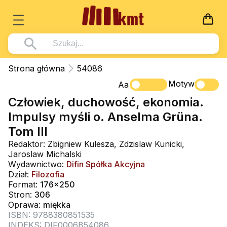
Książki
Strona główna
54086
Wszystko z kategorii - Książki
Motyw
Multimedia
Aa
Człowiek, duchowość, ekonomia.
Pismo Święte
Wszystko z kategorii - Multimedia
Dla Dzieci
Impulsy myśli o. Anselma Grüna.
Kościół Katolicki
DVD
Wszystko z kategorii - Dla Dzieci
Podręczniki
Tom III
Duszpasterstwo
CD-ROM
Literatura (D)
Redaktor: Zbigniew Kulesza, Zdzislaw Kunicki,
Wszystko z kategorii - Podręczniki
Nowości
Jaroslaw Michalski
Teologia
Muzyka
Płyty, DVD (D)
Podręczniki i pomoce dydaktyczne
Zaloguj się
Wydawnictwo:
Difin Spółka Akcyjna
Życie chrześcijańskie
Dział:
Filozofia
Rekolekcje i inne na CD
Podręczniki i pomoce dydaktyczne
Zabawa i Nauka
Format:
176x250
Duchowość
Stron:
306
Śpiew i modlitwa
Oprawa:
miękka
Literatura piękna
Muzyka klasyczna
ISBN: 9788380851535
INDEKS: DIF0006B54086