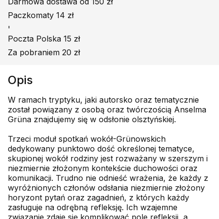
Darmowa dostawa od 150 zł
Paczkomaty 14 zł
'
Poczta Polska 15 zł
Za pobraniem 20 zł
Opis
W ramach tryptyku, jaki autorsko oraz tematycznie
został powiązany z osobą oraz twórczością Anselma
Grüna znajdujemy się w odsłonie olsztyńskiej.
Trzeci moduł spotkań wokół-Grünowskich
dedykowany punktowo dość określonej tematyce,
skupionej wokół rodziny jest rozważany w szerszym i
niezmiernie złożonym kontekście duchowości oraz
komunikacji. Trudno nie odnieść wrażenia, że każdy z
wyróżnionych członów odsłania niezmiernie złożony
horyzont pytań oraz zagadnień, z których każdy
zasługuje na odrębną refleksję. Ich wzajemne
związanie zdaje się komplikować pole refleksji, a