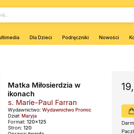
ltimedia
Dla Dzieci
Podręczniki
Nowości
K
Matka Miłosierdzia w
19
ikonach
s. Marie-Paul Farran
Wydawnictwo:
Wydawnictwo Promic
Dział:
Maryja
Format:
120x125
Darm
Stron:
120
Pacz
Oprawa:
twarda