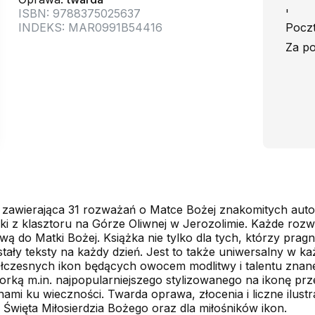
ISBN: 9788375025637
'
INDEKS: MAR0991B54416
Poczt
Za po
zawierająca 31 rozważań o Matce Bożej znakomitych autor
ki z klasztoru na Górze Oliwnej w Jerozolimie. Każde roz
ą do Matki Bożej. Książka nie tylko dla tych, którzy prag
ostały teksty na każdy dzień. Jest to także uniwersalny w 
łczesnych ikon będących owocem modlitwy i talentu znanej
utorką m.in. najpopularniejszego stylizowanego na ikonę prz
ami ku wieczności. Twarda oprawa, złocenia i liczne ilustrac
 Święta Miłosierdzia Bożego oraz dla miłośników ikon.