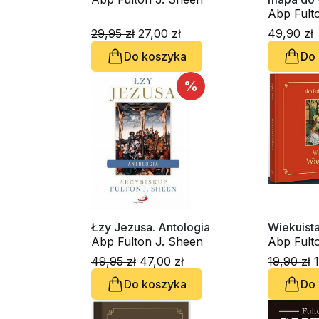
Abp Fult
29,95 zł
27,00 zł
49,90 zł
Do koszyka
Do
%
Łzy Jezusa. Antologia
Wiekuist
Abp Fulton J. Sheen
Abp Fult
49,95 zł
47,00 zł
19,90 zł
1
Do koszyka
Do