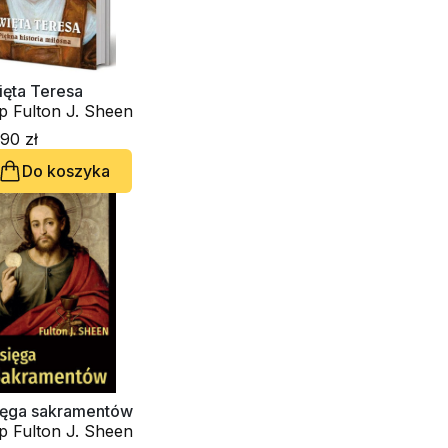
ięta Teresa
p Fulton J. Sheen
90 zł
Do koszyka
ięga sakramentów
p Fulton J. Sheen