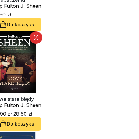
p Fulton J. Sheen
90 zł
Do koszyka
%
we stare błędy
p Fulton J. Sheen
90 zł
28,50 zł
Do koszyka