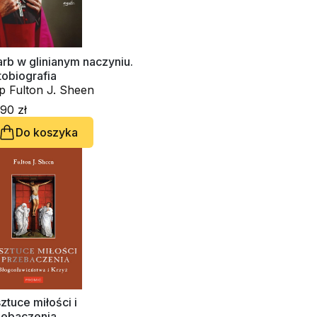
rb w glinianym naczyniu.
obiografia
p Fulton J. Sheen
90 zł
Do koszyka
ztuce miłości i
zebaczenia