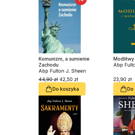
Komunizm, a sumienie
Modlitwy 
Zachodu
Abp Fult
Abp Fulton J. Sheen
44,90 zł
42,50 zł
23,90 zł
Do koszyka
Do