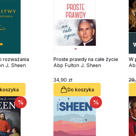
i rozważania
Proste prawdy na całe życie
W 
on J. Sheen
Abp Fulton J. Sheen
Ab
34,90 zł
29,
 koszyka
Do koszyka
%
%