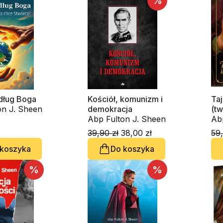
%
dług Boga
Kościół, komunizm i
Ta
on J. Sheen
demokracja
(t
Abp Fulton J. Sheen
Ab
39,90 zł
38,00 zł
59,
 koszyka
Do koszyka
%
%