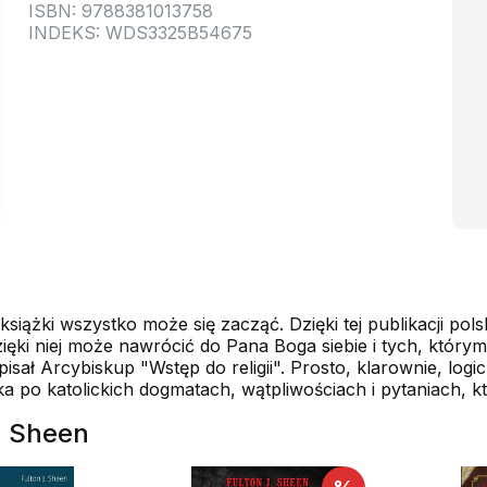
ISBN: 9788381013758
INDEKS: WDS3325B54675
 książki wszystko może się zacząć. Dzięki tej publikacji pol
ęki niej może nawrócić do Pana Boga siebie i tych, który
isał Arcybiskup "Wstęp do religii". Prosto, klarownie, log
ika po katolickich dogmatach, wątpliwościach i pytaniach, 
. Sheen