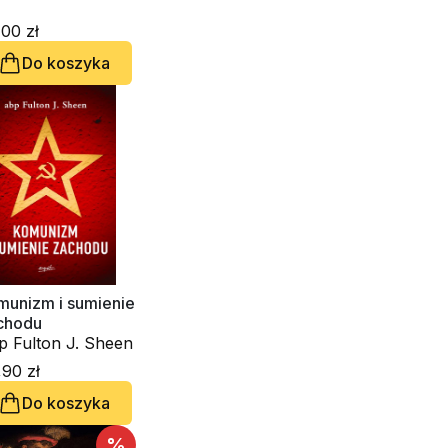
00 zł
Do koszyka
munizm i sumienie
chodu
p Fulton J. Sheen
90 zł
Do koszyka
%