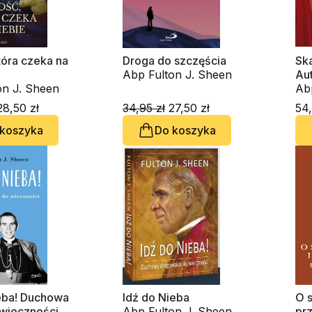
tóra czeka na
Droga do szczęścia
Ska
Abp Fulton J. Sheen
Aut
on J. Sheen
Ab
8,50 zł
34,95 zł
27,50 zł
54,
 koszyka
Do koszyka
ieba! Duchowa
Idź do Nieba
O s
wieczności
Abp Fulton J. Sheen
pr