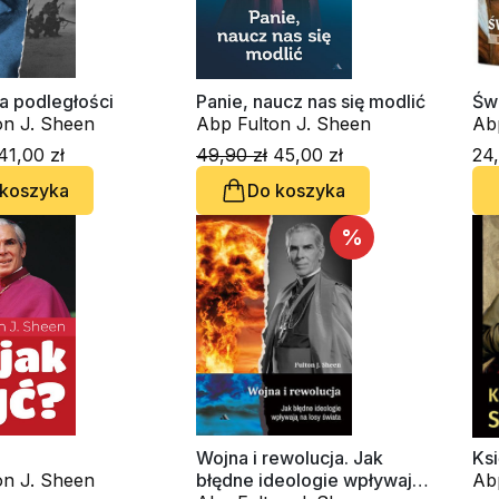
a podległości
Panie, naucz nas się modlić
Św
on J. Sheen
Abp Fulton J. Sheen
Ab
41,00 zł
49,90 zł
45,00 zł
24,
 koszyka
Do koszyka
%
Wojna i rewolucja. Jak
Ks
on J. Sheen
błędne ideologie wpływają
Ab