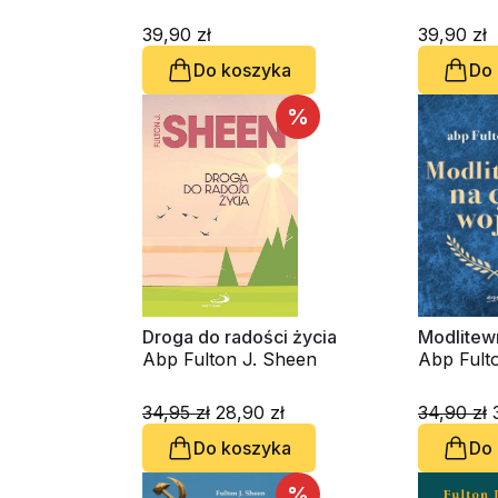
39,90 zł
39,90 zł
Do koszyka
Do
%
Droga do radości życia
Modlitew
Abp Fulton J. Sheen
Abp Fult
34,95 zł
28,90 zł
34,90 zł
3
Do koszyka
Do
%