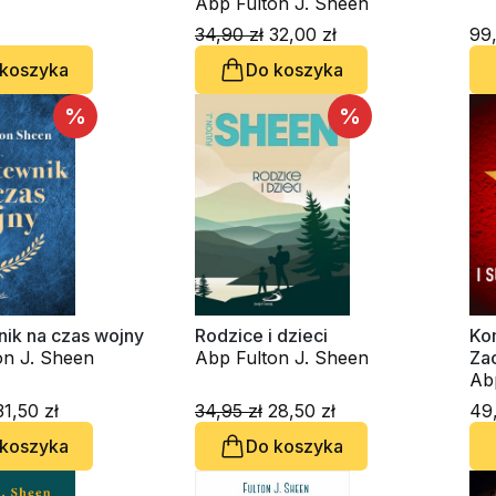
na losy świata
Abp Fulton J. Sheen
34,90 zł
32,00 zł
99,
 koszyka
Do koszyka
%
%
nik na czas wojny
Rodzice i dzieci
Ko
on J. Sheen
Abp Fulton J. Sheen
Za
Ab
1,50 zł
34,95 zł
28,50 zł
49,
 koszyka
Do koszyka