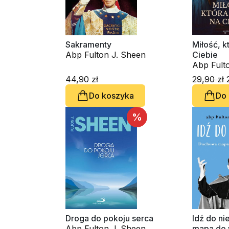
Sakramenty
Miłość, k
Abp Fulton J. Sheen
Ciebie
Abp Fult
44,90 zł
29,90 zł
2
Do koszyka
Do
%
Droga do pokoju serca
Idź do n
Abp Fulton J. Sheen
mapa do 