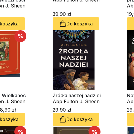
on J. Sheen
Ab
39,90 zł
19,
 koszyka
Do koszyka
%
a Wielkanoc
Źródła naszej nadziei
No
on J. Sheen
Abp Fulton J. Sheen
Ab
8,90 zł
29,90 zł
29,
 koszyka
Do koszyka
%
%