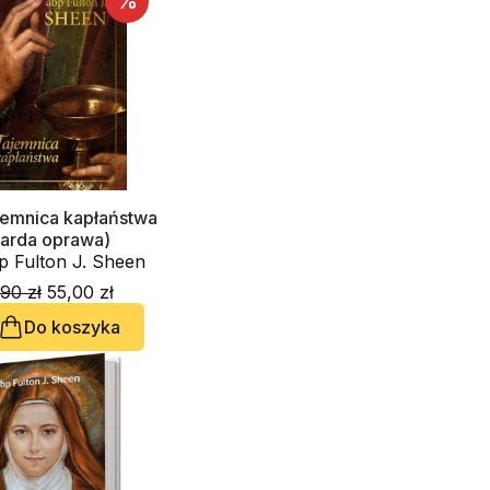
%
jemnica kapłaństwa
warda oprawa)
p Fulton J. Sheen
90 zł
55,00 zł
Do koszyka