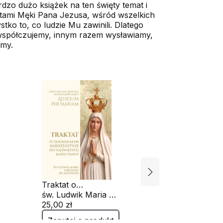
rdzo dużo książek na ten święty temat i
entami Męki Pana Jezusa, wśród wszelkich
ko to, co ludzie Mu zawinili. Dlatego
 współczujemy, innym razem wysławiamy,
imy.
Traktat o
Gotowi na
doskonałym
św. Ludwik Maria Grignion de Montfort
nabożeństwie do
25,00 zł
10,00 zł
Najświętszej Maryi
Zapytaj o produkt
Zapytaj 