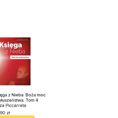
Panny
ięga z Nieba. Boża moc
słuszeństwa. Tom 4
za Piccarreta
90 zł