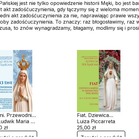
skiej jest nie tylko opowiedzenie historii Męki, bo jest ba
jest akt zadośćuczynienia, gdy łączymy się z wieloma mom
ni akt zadośćuczynienia za nie, naprawiając prawie wszyst
soby zadośćuczynienia. To znaczy: raz błogosławimy, raz
zusa, to znów wynagradzamy, błagamy, modlimy się i pros
ni. Przewodnik
Fiat. Dziewica
onałego
św. Ludwik Maria Grignion de Montfort
Maryja w królestwie
Luiza Piccarreta
ożeństwa
0 zł
woli Bożej
25,00 zł
ytaj o produkt
Zapytaj o produkt