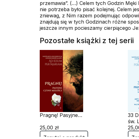
przemawia”. (…) Celem tych Godzin Męki Pań
nie potrzeba było pisać kolejnej. Celem 
zniewag, z Nim razem podejmując odpowied
znajdują się w tych Godzinach różne spo
jeszcze innym pocieszamy cierpiącego Je
Pozostałe książki z tej serii
Pragnę! Pasyjne
33 D
czyny Miłości
dosk
25,00 zł
nab
25,0
Zapytaj o produkt
Zap