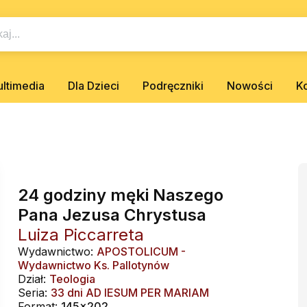
ltimedia
Dla Dzieci
Podręczniki
Nowości
K
24 godziny męki Naszego
Pana Jezusa Chrystusa
Luiza Piccarreta
Wydawnictwo:
APOSTOLICUM -
Wydawnictwo Ks. Pallotynów
Dział:
Teologia
Seria:
33 dni AD IESUM PER MARIAM
Format:
145x202