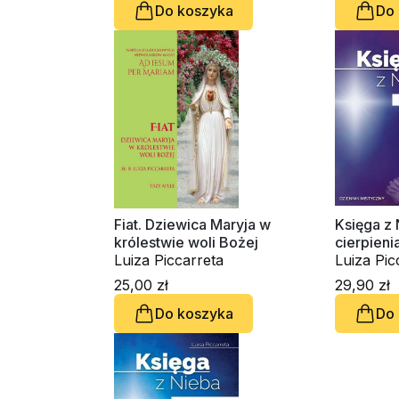
Do koszyka
Do
Fiat. Dziewica Maryja w
Księga z 
królestwie woli Bożej
cierpieni
Luiza Piccarreta
nieprawo
Luiza Pic
25,00 zł
29,90 zł
Do koszyka
Do