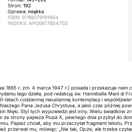
Stron:
192
Oprawa:
miękka
ISBN: 9788379191864
INDEKS: APO0617B54702
tnia 1865 r. zm. 4 marca 1947 r.) posiada i przekazuje na
daniu tego dzieła, pod redakcją św. Hanniballa Marii di Fra
0-latach codziennej nieustannej kontemplacji i współdziel
Naszego Pana Jezusa Chrystusa, a jakiś czas później pows
dzin Męki. Styl tych wypowiedzi jest inny. Wielu świadków z
em ze strony papieża Piusa X, pewnego dnia przybył do do
temu. Papież chciał, aby mu przeczytał fragment tekstu. P
przerwał mu, mówiąc: „Nie tak, Ojcze, ale trzeba czyta