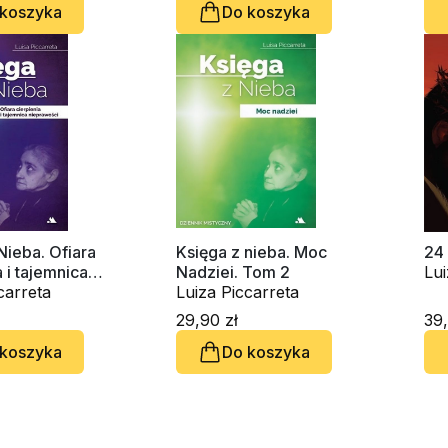
 koszyka
Do koszyka
Nieba. Ofiara
Księga z nieba. Moc
24
a i tajemnica
Nadziei. Tom 2
Lui
ści. Tom 3
carreta
Luiza Piccarreta
29,90 zł
39,
 koszyka
Do koszyka