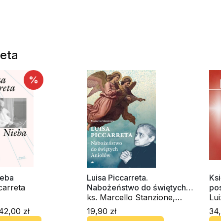
reta
%
ieba
Luisa Piccarreta.
Ks
carreta
Nabożeństwo do świętych
po
aniołów
ks. Marcello Stanzione,
Lui
Luiza Piccarreta
42,00 zł
19,90 zł
34,