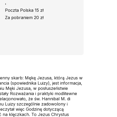
'
Poczta Polska 15 zł
Za pobraniem 20 zł
m cenny skarb: Mękę Jezusa, którą Jezus w
ncia (spowiednika Luizy), jest informacja,
eniu Męki Jezusa, w posłuszeństwie
tały Rozważania i praktyki modlitewne
relacjonowało, że św. Hannibal M. di
mu Luizy szczególnie zadowolony i
rzeczytał więc Godzinę dotyczącą
ć na klęczkach. To Jezus Chrystus