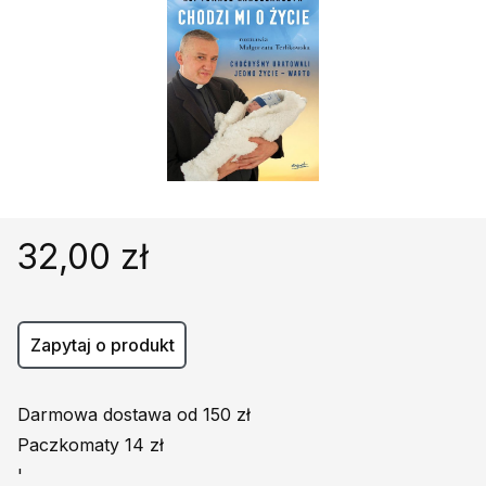
Religie
Śpiewniki
Kultura
Książki obcojęzyczne
Poradniki, leksykony...
Dewocjonalia
Inne
Podręczniki szkolne
32,00 zł
Promocja
Zapytaj o produkt
Darmowa dostawa od 150 zł
Paczkomaty 14 zł
'