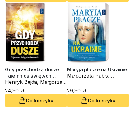
Gdy przychodzą dusze.
Maryja płacze na Ukrainie
Tajemnica świętych
Małgorzata Pabis,
obcowania
Henryk Bejda, Małgorzata
Mieczysław Pabis,
Pabis
Henryk Bejda
24,90 zł
29,90 zł
Do koszyka
Do koszyka