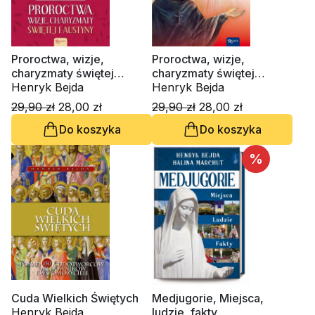
Proroctwa, wizje,
Proroctwa, wizje,
charyzmaty świętej
charyzmaty świętej
Faustyny
Henryk Bejda
Faustyny
Henryk Bejda
29,90 zł
28,00 zł
29,90 zł
28,00 zł
Do koszyka
Do koszyka
%
Cuda Wielkich Świętych
Medjugorie, Miejsca,
Henryk Bejda
ludzie, fakty