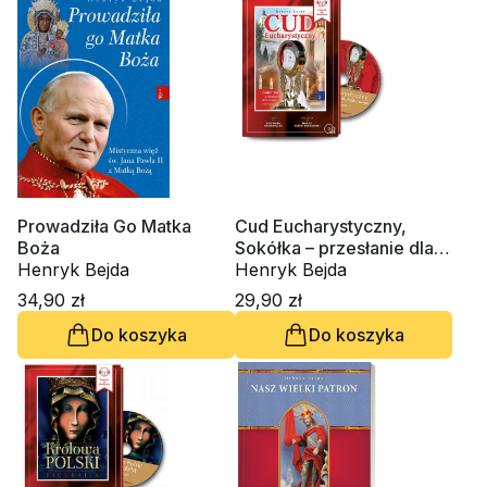
Prowadziła Go Matka
Cud Eucharystyczny,
Boża
Sokółka – przesłanie dla
Henryk Bejda
Polski i świata (CD-MP3
Henryk Bejda
audiobook)
34,90 zł
29,90 zł
Do koszyka
Do koszyka