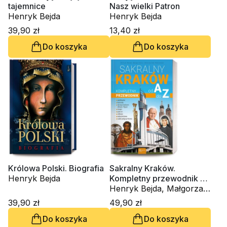
tajemnice
Nasz wielki Patron
Henryk Bejda
Henryk Bejda
39,90 zł
13,40 zł
Do koszyka
Do koszyka
Królowa Polski. Biografia
Sakralny Kraków.
Henryk Bejda
Kompletny przewodnik od
Ado Z.
Henryk Bejda, Małgorzata
Pabis, Mieczysław Pabis
39,90 zł
49,90 zł
Do koszyka
Do koszyka