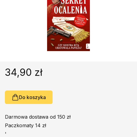
Religie
Śpiewniki
Kultura
Książki obcojęzyczne
Poradniki, leksykony...
Dewocjonalia
Inne
Podręczniki szkolne
34,90 zł
Promocja
Do koszyka
Darmowa dostawa od 150 zł
Paczkomaty 14 zł
'