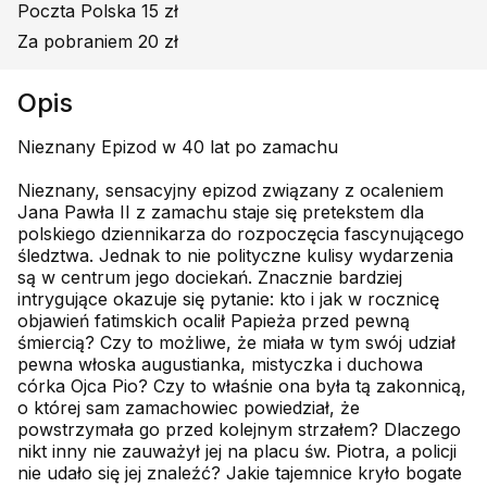
Poczta Polska 15 zł
Za pobraniem 20 zł
Opis
Nieznany Epizod w 40 lat po zamachu
Nieznany, sensacyjny epizod związany z ocaleniem
Jana Pawła II z zamachu staje się pretekstem dla
polskiego dziennikarza do rozpoczęcia fascynującego
śledztwa. Jednak to nie polityczne kulisy wydarzenia
są w centrum jego dociekań. Znacznie bardziej
intrygujące okazuje się pytanie: kto i jak w rocznicę
objawień fatimskich ocalił Papieża przed pewną
śmiercią? Czy to możliwe, że miała w tym swój udział
pewna włoska augustianka, mistyczka i duchowa
córka Ojca Pio? Czy to właśnie ona była tą zakonnicą,
o której sam zamachowiec powiedział, że
powstrzymała go przed kolejnym strzałem? Dlaczego
nikt inny nie zauważył jej na placu św. Piotra, a policji
nie udało się jej znaleźć? Jakie tajemnice kryło bogate