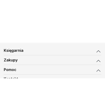
Księgarnia
Zakupy
Pomoc
Kontakt
biuro@kmt.pl
Księgarnia