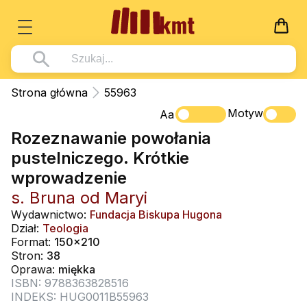
Książki
Strona główna
55963
Wszystko z kategorii - Książki
Motyw
Multimedia
Aa
Rozeznawanie powołania
Pismo Święte
Wszystko z kategorii - Multimedia
Dla Dzieci
pustelniczego. Krótkie
Kościół Katolicki
DVD
Wszystko z kategorii - Dla Dzieci
Podręczniki
wprowadzenie
Duszpasterstwo
CD-ROM
Literatura (D)
s. Bruna od Maryi
Wszystko z kategorii - Podręczniki
Nowości
Teologia
Muzyka
Wydawnictwo:
Fundacja Biskupa Hugona
Płyty, DVD (D)
Podręczniki i pomoce dydaktyczne
Zaloguj się
Dział:
Teologia
Życie chrześcijańskie
Rekolekcje i inne na CD
Format:
150x210
Podręczniki i pomoce dydaktyczne
Zabawa i Nauka
Stron:
38
Duchowość
Śpiew i modlitwa
Oprawa:
miękka
ISBN: 9788363828516
Literatura piękna
Muzyka klasyczna
INDEKS: HUG0011B55963