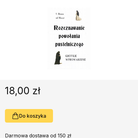
Religie
Śpiewniki
Kultura
Książki obcojęzyczne
Poradniki, leksykony...
Dewocjonalia
Inne
Podręczniki szkolne
Promocja
18,00 zł
Do koszyka
Darmowa dostawa od 150 zł