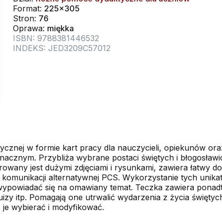
Format:
225x305
Stron:
76
Oprawa:
miękka
ISBN: 9788381446532
INDEKS: JED3209C57012
ycznej w formie kart pracy dla nauczycieli, opiekunów or
nacznym. Przybliża wybrane postaci świętych i błogosławi
wany jest dużymi zdjęciami i rysunkami, zawiera łatwy do
 komunikacji alternatywnej PCS. Wykorzystanie tych unik
e wypowiadać się na omawiany temat. Teczka zawiera pona
izy itp. Pomagają one utrwalić wydarzenia z życia świętych
 je wybierać i modyfikować.