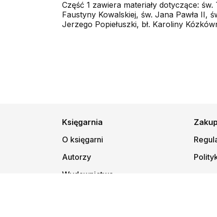
Część 1 zawiera materiały dotyczące: św. 
Faustyny Kowalskiej, św. Jana Pawła II, św
Jerzego Popiełuszki, bł. Karoliny Kózków
Księgarnia
Zaku
O księgarni
Regul
Autorzy
Polity
Wydawnictwa