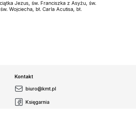
eciątka Jezus, św. Franciszka z Asyżu, św.
w. Wojciecha, bł. Carla Acutisa, bł.
Kontakt
biuro@kmt.pl
Księgarnia