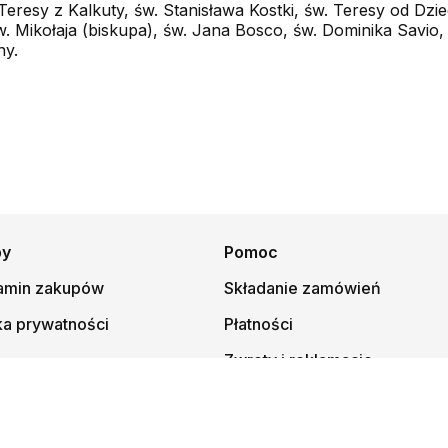
Teresy z Kalkuty, św. Stanisława Kostki, św. Teresy od Dzi
. Mikołaja (biskupa), św. Jana Bosco, św. Dominika Savio, ś
ny.
py
Pomoc
amin zakupów
Składanie zamówień
ka prywatności
Płatności
Zwroty i reklamacje
© 1997-
2026
Księgarnia Mateusza, kmt.pl