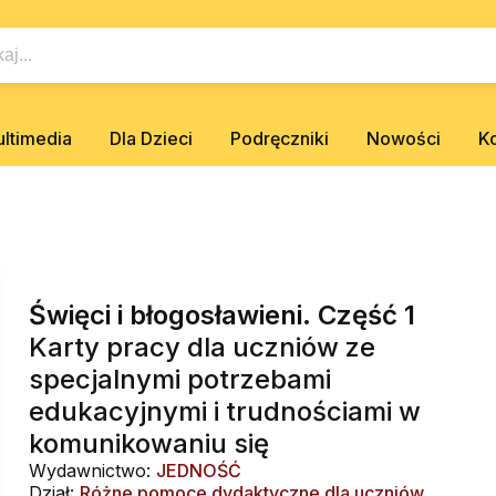
ltimedia
Dla Dzieci
Podręczniki
Nowości
K
Święci i błogosławieni. Część 1
Karty pracy dla uczniów ze
specjalnymi potrzebami
edukacyjnymi i trudnościami w
komunikowaniu się
Wydawnictwo:
JEDNOŚĆ
Dział:
Różne pomoce dydaktyczne dla uczniów