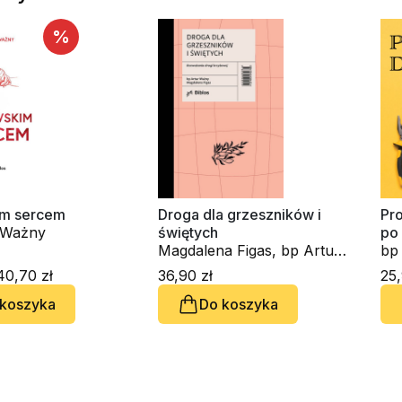
%
im sercem
Droga dla grzeszników i
Pro
 Ważny
świętych
po
Magdalena Figas, bp Artur
bp
Ważny
0,70 zł
36,90 zł
25,
 koszyka
Do koszyka