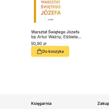
Warsztat Świętego Józefa
bp Artur Ważny, Elżbieta
Smajdor
50,90 zł
Do koszyka
Księgarnia
Zaku