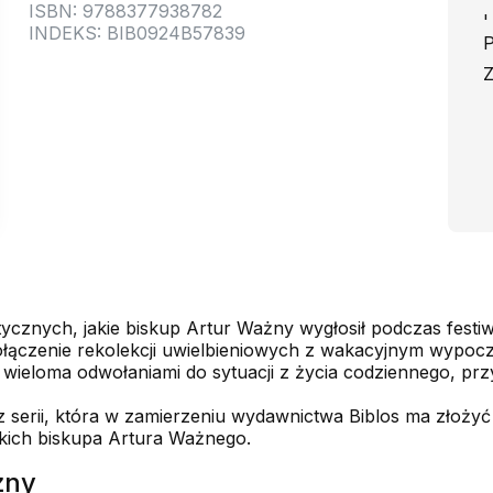
ISBN: 9788377938782
'
INDEKS: BIB0924B57839
P
Z
tycznych, jakie biskup Artur Ważny wygłosił podczas fest
 połączenie rekolekcji uwielbieniowych z wakacyjnym wypoc
ą, wieloma odwołaniami do sytuacji z życia codziennego, pr
 serii, która w zamierzeniu wydawnictwa Biblos ma złożyć s
kich biskupa Artura Ważnego.
żny