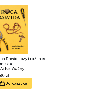
ca Dawida czyli różaniec
 męsku
 Artur Ważny
90 zł
Do koszyka