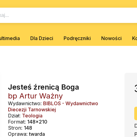
ltimedia
Dla Dzieci
Podręczniki
Nowości
K
Jesteś źrenicą Boga
bp Artur Ważny
Wydawnictwo:
BIBLOS - Wydawnictwo
Diecezji Tarnowskiej
Dział:
Teologia
Format:
148x210
D
Stron:
148
Oprawa:
twarda
P