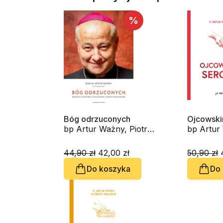
%
Bóg odrzuconych
Ojcowsk
bp Artur Ważny, Piotr
bp Artur
Kosiarski
44,90 zł
42,00 zł
50,90 zł
4
Do koszyka
Do