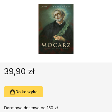
Religie
Śpiewniki
Kultura
Książki obcojęzyczne
Poradniki, leksykony...
Dewocjonalia
Inne
Podręczniki szkolne
Promocja
39,90 zł
Do koszyka
Darmowa dostawa od 150 zł