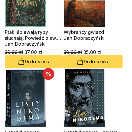
Ptaki śpiewają ryby
Wybrańcy gwiazd
słuchają. Powieść o św.
Jan Dobraczyński
Antonim z Padwy
Jan Dobraczyński
39,90 zł
37,00 zł
39,90 zł
35,00 zł
Do koszyka
Do koszyka
%