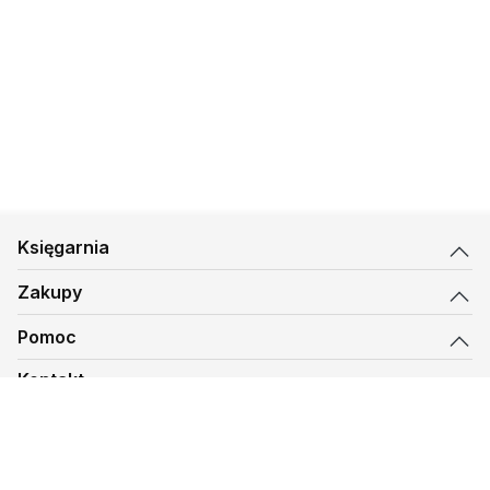
Księgarnia
Zakupy
Pomoc
Kontakt
biuro@kmt.pl
Księgarnia