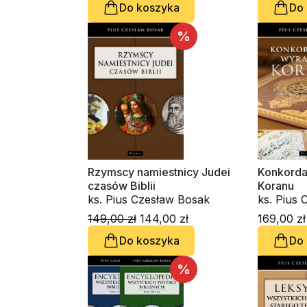
Do koszyka
Do
%
Rzymscy namiestnicy Judei
Konkorda
czasów Biblii
Koranu
ks. Pius Czesław Bosak
ks. Pius
149,00 zł
144,00 zł
169,00 zł
Do koszyka
Do
%