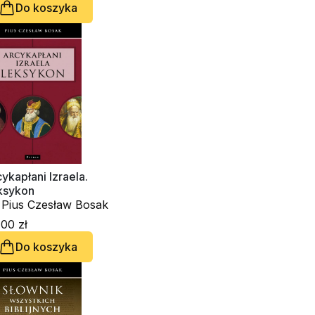
Do koszyka
ykapłani Izraela.
ksykon
. Pius Czesław Bosak
00 zł
Do koszyka