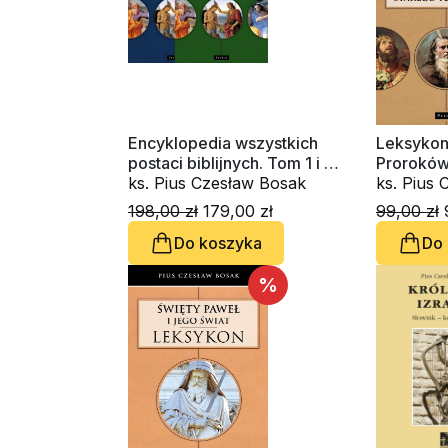
Encyklopedia wszystkich
Leksykon
postaci biblijnych. Tom 1 i 2
Proroków
(komplet)
ks. Pius Czesław Bosak
Testamen
ks. Pius
198,00 zł
179,00 zł
99,00 zł
9
Do koszyka
Do
%