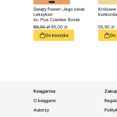
Święty Paweł i Jego świat.
Królowie 
Leksykon
konkorda
ks. Pius Czesław Bosak
89,00 zł
85,00 zł
59,90 zł
Do koszyka
Do
Księgarnia
Zaku
O księgarni
Regul
Autorzy
Polity