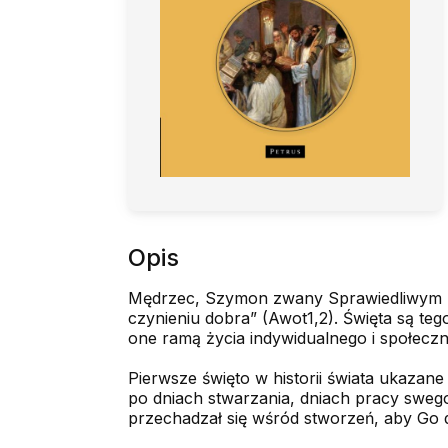
Opis
Mędrzec, Szymon zwany Sprawiedliwym (IV 
czynieniu dobra” (Awot1,2). Święta są te
one ramą życia indywidualnego i społec
Pierwsze święto w historii świata ukazane
po dniach stwarzania, dniach pracy swego 
przechadzał się wśród stworzeń, aby Go do