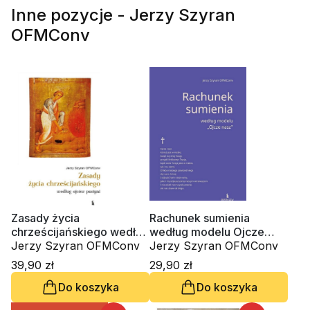
Inne pozycje - Jerzy Szyran
OFMConv
Zasady życia
Rachunek sumienia
chrześcijańskiego według
według modelu Ojcze
ojców pustyni
Jerzy Szyran OFMConv
nasz
Jerzy Szyran OFMConv
39,90 zł
29,90 zł
Do koszyka
Do koszyka