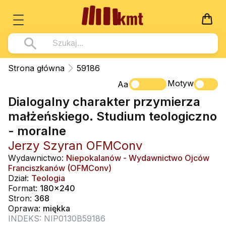
Książki
Strona główna
59186
Wszystko z kategorii - Książki
Motyw
Multimedia
Aa
Dialogalny charakter przymierza
Pismo Święte
Wszystko z kategorii - Multimedia
Dla Dzieci
małżeńskiego. Studium teologiczno
Kościół Katolicki
DVD
Wszystko z kategorii - Dla Dzieci
Podręczniki
- moralne
Duszpasterstwo
CD-ROM
Literatura (D)
Jerzy Szyran OFMConv
Wszystko z kategorii - Podręczniki
Nowości
Teologia
Muzyka
Wydawnictwo:
Niepokalanów - Wydawnictwo Ojców
Płyty, DVD (D)
Podręczniki i pomoce dydaktyczne
Zaloguj się
Franciszkanów (OFMConv)
Życie chrześcijańskie
Rekolekcje i inne na CD
Dział:
Teologia
Podręczniki i pomoce dydaktyczne
Zabawa i Nauka
Format:
180x240
Duchowość
Śpiew i modlitwa
Stron:
368
Oprawa:
miękka
Literatura piękna
Muzyka klasyczna
INDEKS: NIP0130B59186