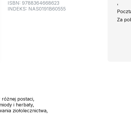
ISBN: 9788364668623
'
INDEKS: NAS0191B60555
Poczta
Za po
 różnej postaci,
miody i herbaty,
ania ziołolecznictwa,