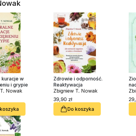
 Nowak
 kuracje w
Zdrowie i odporność.
Zi
eniu i grypie
Reaktywacja
nad
 T. Nowak
Zbigniew T. Nowak
Zb
39,90 zł
29,
 koszyka
Do koszyka