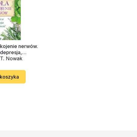
ukojenie nerwów.
depresja,
ość
 T. Nowak
 koszyka