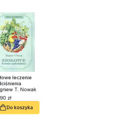
ołowe leczenie
ciśnienia
igniew T. Nowak
90 zł
Do koszyka