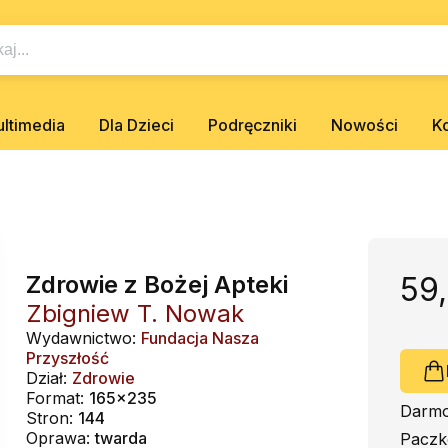
ltimedia
Dla Dzieci
Podręczniki
Nowości
K
Zdrowie z Bożej Apteki
59,
Zbigniew T. Nowak
Wydawnictwo:
Fundacja Nasza
Przyszłość
Dział:
Zdrowie
Format:
165x235
Darmo
Stron:
144
Oprawa:
twarda
Paczk