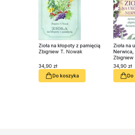
Zioła na kłopoty z pamięcią
Zioła na 
Zbigniew T. Nowak
Nerwica, 
bezsenn
Zbigniew
34,90 zł
34,90 zł
Do koszyka
Do