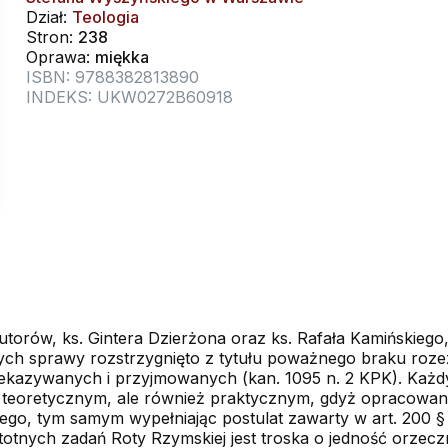
Dział:
Teologia
Stron:
238
Oprawa:
miękka
ISBN: 9788382813890
INDEKS: UKW0272B60918
torów, ks. Gintera Dzierżona oraz ks. Rafała Kamińskieg
ch sprawy rozstrzygnięto z tytułu poważnego braku rozez
ekazywanych i przyjmowanych (kan. 1095 n. 2 KPK). Każd
e teoretycznym, ale również praktycznym, gdyż opracowa
go, tym samym wypełniając postulat zawarty w art. 200 § 1
totnych zadań Roty Rzymskiej jest troska o jedność orzec