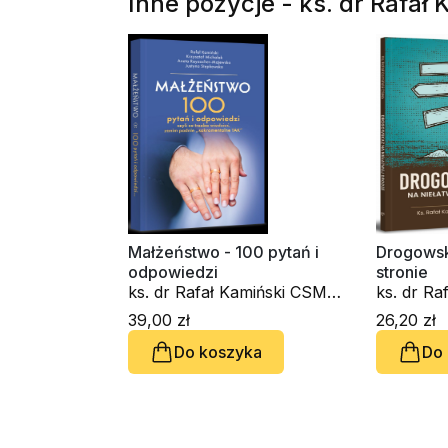
Inne pozycje - ks. dr Rafał
Małżeństwo - 100 pytań i
Drogowsk
odpowiedzi
stronie
ks. dr Rafał Kamiński CSM,
ks. dr Ra
Krzysztof Michalak, Aneta
39,00 zł
26,20 zł
Rayzacher-Majewska,
Do koszyka
Do
Justyna Stępkowska