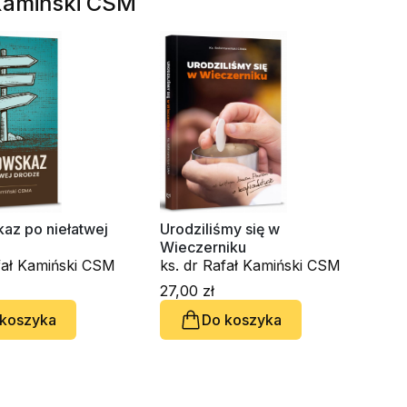
 Kamiński CSM
az po niełatwej
Urodziliśmy się w
Wieczerniku
fał Kamiński CSM
ks. dr Rafał Kamiński CSM
27,00 zł
 koszyka
Do koszyka