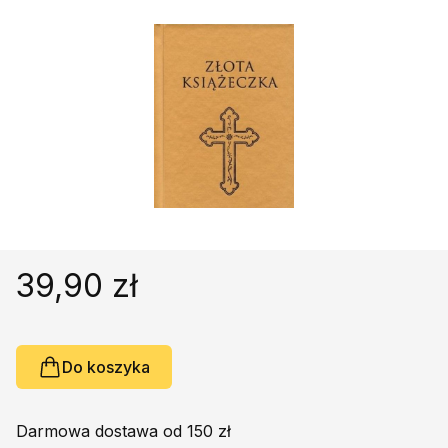
Religie
Śpiewniki
Kultura
Książki obcojęzyczne
Poradniki, leksykony...
Dewocjonalia
Inne
Podręczniki szkolne
Promocja
39,90 zł
Do koszyka
Darmowa dostawa od 150 zł