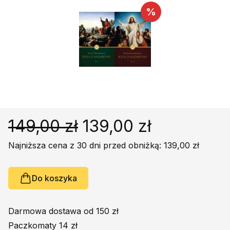
Religie
Śpiewniki
%
Kultura
Książki obcojęzyczne
Poradniki, leksykony...
Dewocjonalia
Inne
Podręczniki szkolne
149,00 zł
139,00 zł
Promocja
Najniższa cena z 30 dni przed obniżką: 139,00 zł
Do koszyka
Darmowa dostawa od 150 zł
Paczkomaty 14 zł