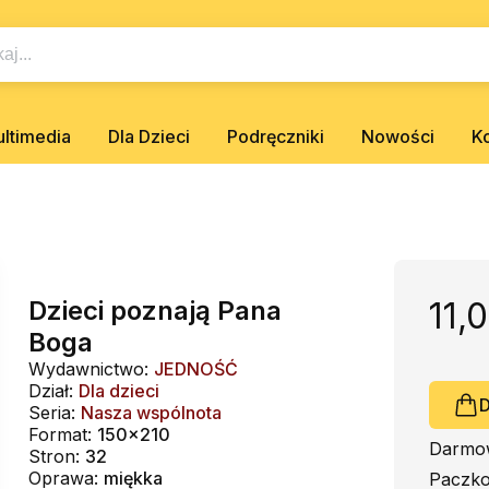
ltimedia
Dla Dzieci
Podręczniki
Nowości
K
Dzieci poznają Pana
11,0
Boga
Wydawnictwo:
JEDNOŚĆ
Dział:
Dla dzieci
D
Seria:
Nasza wspólnota
Format:
150x210
Darmow
Stron:
32
Oprawa:
miękka
Paczko