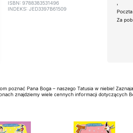
ISBN: 9788383531496
'
INDEKS: JED3397B61509
Poczta 
Za pob
m poznać Pana Boga – naszego Tatusia w niebie! Zaznajam
 stronach znajdziemy wiele cennych informacji dotyczących 