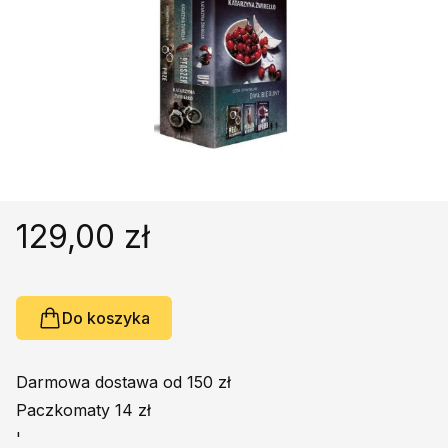
Religie
Śpiewniki
Kultura
Książki obcojęzyczne
Poradniki, leksykony...
Dewocjonalia
Inne
Podręczniki szkolne
129,00 zł
Promocja
Do koszyka
Darmowa dostawa od 150 zł
Paczkomaty 14 zł
'