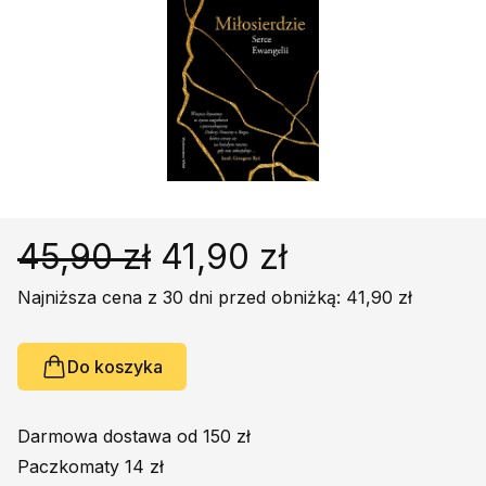
Religie
Śpiewniki
Kultura
Książki obcojęzyczne
Poradniki, leksykony...
Dewocjonalia
Inne
Podręczniki szkolne
45,90 zł
41,90 zł
Promocja
Najniższa cena z 30 dni przed obniżką: 41,90 zł
Do koszyka
Darmowa dostawa od 150 zł
Paczkomaty 14 zł