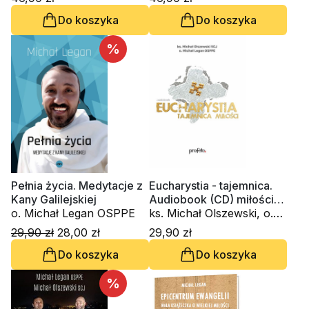
Do koszyka
Do koszyka
%
Pełnia życia. Medytacje z
Eucharystia - tajemnica.
Kany Galilejskiej
Audiobook (CD) miłości
o. Michał Legan OSPPE
(CD-MP3 - audiobook)
ks. Michał Olszewski, o.
Michał Legan OSPPE
29,90 zł
28,00 zł
29,90 zł
Do koszyka
Do koszyka
%