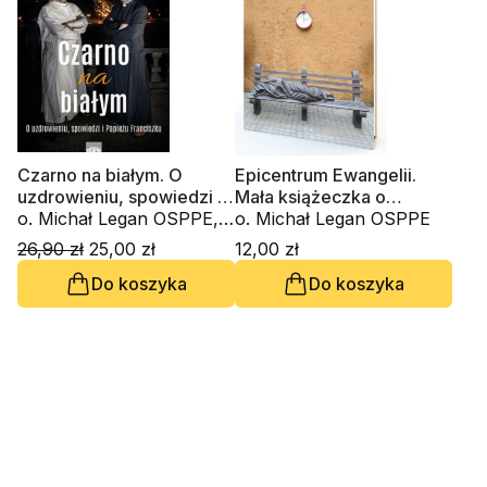
Czarno na białym. O
Epicentrum Ewangelii.
uzdrowieniu, spowiedzi i
Mała książeczka o
Papieżu Franciszku
o. Michał Legan OSPPE,
wielkiej miłości
o. Michał Legan OSPPE
ks. Michał Olszewski
26,90 zł
25,00 zł
12,00 zł
Do koszyka
Do koszyka