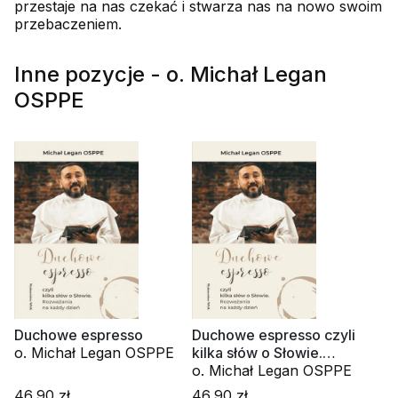
przestaje na nas czekać i stwarza nas na nowo swoim
przebaczeniem.
Inne pozycje - o. Michał Legan
OSPPE
Duchowe espresso
Duchowe espresso czyli
o. Michał Legan OSPPE
kilka słów o Słowie.
Rozważania na każdy
o. Michał Legan OSPPE
dzień
46,90 zł
46,90 zł