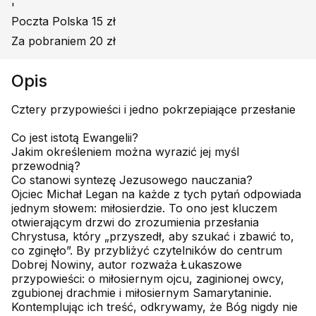
'
Poczta Polska 15 zł
Za pobraniem 20 zł
Opis
Cztery przypowieści i jedno pokrzepiające przesłanie
Co jest istotą Ewangelii?
Jakim określeniem można wyrazić jej myśl
przewodnią?
Co stanowi syntezę Jezusowego nauczania?
Ojciec Michał Legan na każde z tych pytań odpowiada
jednym słowem: miłosierdzie. To ono jest kluczem
otwierającym drzwi do zrozumienia przesłania
Chrystusa, który „przyszedł, aby szukać i zbawić to,
co zginęło”. By przybliżyć czytelników do centrum
Dobrej Nowiny, autor rozważa Łukaszowe
przypowieści: o miłosiernym ojcu, zaginionej owcy,
zgubionej drachmie i miłosiernym Samarytaninie.
Kontemplując ich treść, odkrywamy, że Bóg nigdy nie