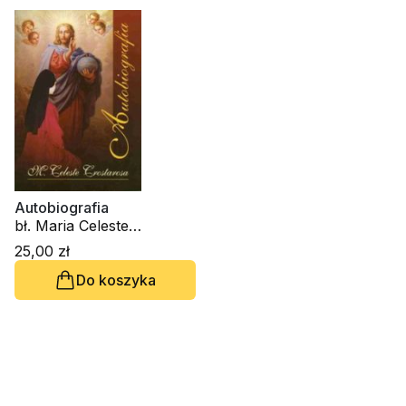
Autobiografia
bł. Maria Celeste
Crostarosa
25,00 zł
Do koszyka