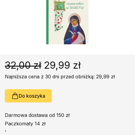
Religie
Śpiewniki
Kultura
Książki obcojęzyczne
Poradniki, leksykony...
Dewocjonalia
Inne
32,00 zł
29,99 zł
Podręczniki szkolne
Najniższa cena z 30 dni przed obniżką: 29,99 zł
Promocja
Do koszyka
Darmowa dostawa od 150 zł
Paczkomaty 14 zł
'