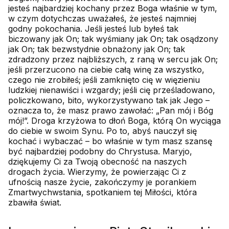
jesteś najbardziej kochany przez Boga właśnie w tym,
w czym dotychczas uważałeś, że jesteś najmniej
godny pokochania. Jeśli jesteś lub byłeś tak
biczowany jak On; tak wyśmiany jak On; tak osądzony
jak On; tak bezwstydnie obnażony jak On; tak
zdradzony przez najbliższych, z raną w sercu jak On;
jeśli przerzucono na ciebie całą winę za wszystko,
czego nie zrobiłeś; jeśli zamknięto cię w więzieniu
ludzkiej nienawiści i wzgardy; jeśli cię prześladowano,
policzkowano, bito, wykorzystywano tak jak Jego –
oznacza to, że masz prawo zawołać: „Pan mój i Bóg
mój!”. Droga krzyżowa to dłoń Boga, którą On wyciąga
do ciebie w swoim Synu. Po to, abyś nauczył się
kochać i wybaczać – bo właśnie w tym masz szansę
być najbardziej podobny do Chrystusa. Maryjo,
dziękujemy Ci za Twoją obecność na naszych
drogach życia. Wierzymy, że powierzając Ci z
ufnością nasze życie, zakończymy je porankiem
Zmartwychwstania, spotkaniem tej Miłości, która
zbawiła świat.