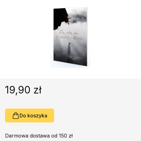
Religie
Śpiewniki
Kultura
Książki obcojęzyczne
Poradniki, leksykony...
Dewocjonalia
Inne
Podręczniki szkolne
Promocja
19,90 zł
Do koszyka
Darmowa dostawa od 150 zł