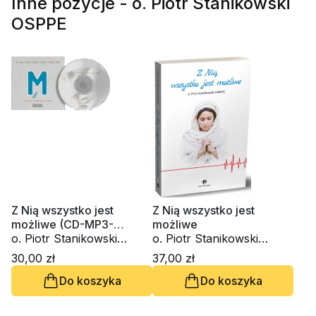
Inne pozycje - o. Piotr Stanikowski
OSPPE
Z Nią wszystko jest
Z Nią wszystko jest
możliwe (CD-MP3-
możliwe
audiobook)
o. Piotr Stanikowski
o. Piotr Stanikowski
OSPPE
OSPPE
30,00 zł
37,00 zł
Do koszyka
Do koszyka