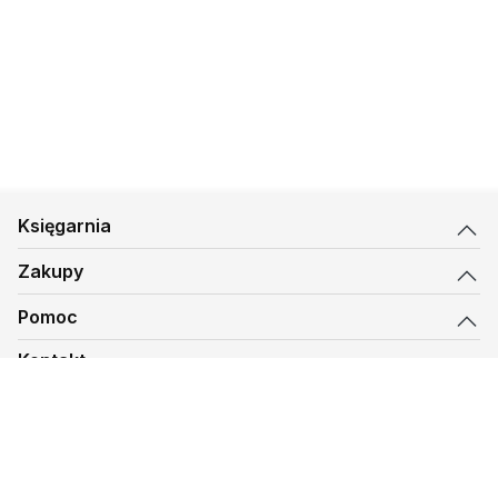
Księgarnia
Zakupy
Pomoc
Kontakt
biuro@kmt.pl
Księgarnia