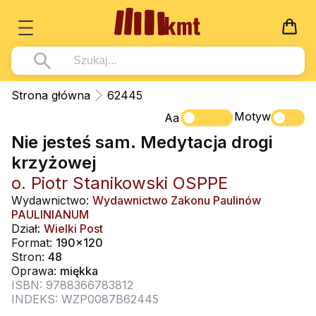
Książki
Strona główna
62445
Wszystko z kategorii - Książki
Motyw
Multimedia
Aa
Nie jesteś sam. Medytacja drogi
Pismo Święte
Wszystko z kategorii - Multimedia
Dla Dzieci
krzyżowej
Kościół Katolicki
DVD
Wszystko z kategorii - Dla Dzieci
Podręczniki
o. Piotr Stanikowski OSPPE
Duszpasterstwo
CD-ROM
Literatura (D)
Wydawnictwo:
Wydawnictwo Zakonu Paulinów
Wszystko z kategorii - Podręczniki
Nowości
PAULINIANUM
Teologia
Muzyka
Płyty, DVD (D)
Podręczniki i pomoce dydaktyczne
Zaloguj się
Dział:
Wielki Post
Życie chrześcijańskie
Format:
190x120
Rekolekcje i inne na CD
Podręczniki i pomoce dydaktyczne
Zabawa i Nauka
Stron:
48
Duchowość
Oprawa:
miękka
Śpiew i modlitwa
ISBN: 9788366783812
Literatura piękna
Muzyka klasyczna
INDEKS: WZP0087B62445