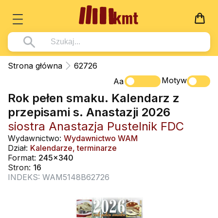
Książki
Strona główna
62726
Wszystko z kategorii - Książki
Motyw
Multimedia
Aa
Rok pełen smaku. Kalendarz z
Pismo Święte
Wszystko z kategorii - Multimedia
Dla Dzieci
przepisami s. Anastazji 2026
Kościół Katolicki
DVD
Wszystko z kategorii - Dla Dzieci
Podręczniki
siostra Anastazja Pustelnik FDC
Duszpasterstwo
CD-ROM
Literatura (D)
Wydawnictwo:
Wydawnictwo WAM
Wszystko z kategorii - Podręczniki
Nowości
Dział:
Kalendarze, terminarze
Teologia
Muzyka
Płyty, DVD (D)
Podręczniki i pomoce dydaktyczne
Zaloguj się
Format:
245x340
Życie chrześcijańskie
Stron:
16
Rekolekcje i inne na CD
Podręczniki i pomoce dydaktyczne
Zabawa i Nauka
INDEKS: WAM5148B62726
Duchowość
Śpiew i modlitwa
Literatura piękna
Muzyka klasyczna