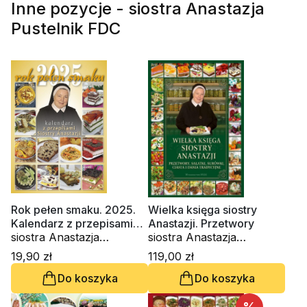
Inne pozycje - siostra Anastazja
Pustelnik FDC
Rok pełen smaku. 2025.
Wielka księga siostry
Kalendarz z przepisami
Anastazji. Przetwory
Siostry Anastazji
siostra Anastazja
siostra Anastazja
Pustelnik FDC
Pustelnik FDC
19,90 zł
119,00 zł
Do koszyka
Do koszyka