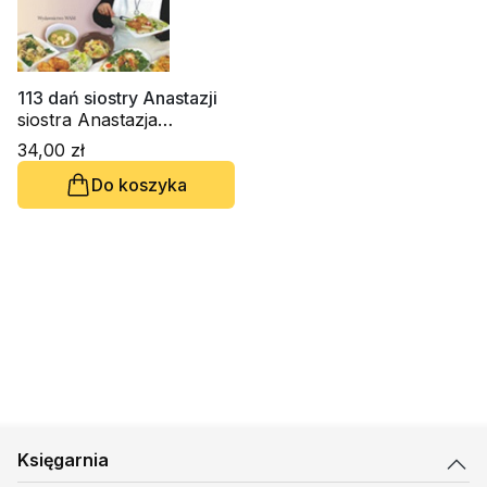
113 dań siostry Anastazji
siostra Anastazja
Pustelnik FDC
34,00 zł
Do koszyka
Księgarnia