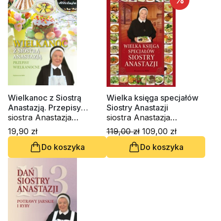
%
Wielkanoc z Siostrą
Wielka księga specjałów
Anastazją. Przepisy
Siostry Anastazji
wielkanocne
siostra Anastazja
siostra Anastazja
Pustelnik FDC
Pustelnik FDC
19,90 zł
119,00 zł
109,00 zł
Do koszyka
Do koszyka