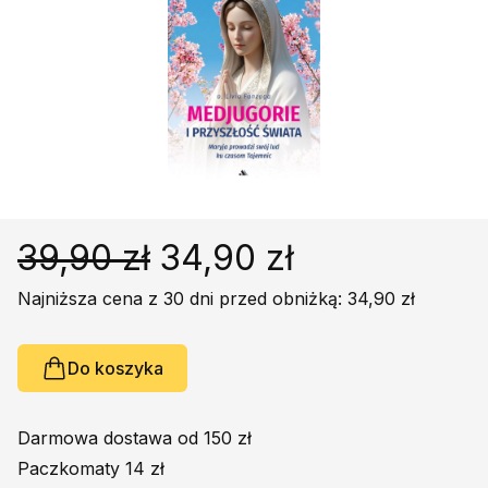
Religie
Śpiewniki
Kultura
Książki obcojęzyczne
Poradniki, leksykony...
Dewocjonalia
Inne
Podręczniki szkolne
39,90 zł
34,90 zł
Promocja
Najniższa cena z 30 dni przed obniżką: 34,90 zł
Do koszyka
Darmowa dostawa od 150 zł
Paczkomaty 14 zł