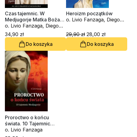
Czas tajemnic. W
Heroizm początków
Medjugorje Matka Boża
o. Livio Fanzaga, Diego
postanowiła zmienić świat
o. Livio Fanzaga, Diego
Manetti
Manetti
34,90 zł
29,90 zł
28,00 zł
Do koszyka
Do koszyka
Proroctwo o końcu
świata. 10 Tajemnic
Medjugorie
o. Livio Fanzaga