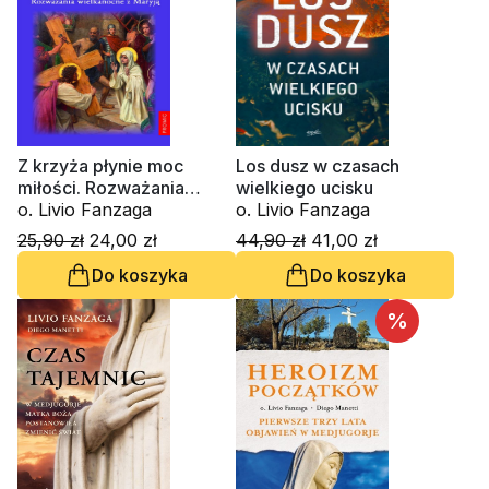
Z krzyża płynie moc
Los dusz w czasach
miłości. Rozważania
wielkiego ucisku
wielkanocne z Maryją
o. Livio Fanzaga
o. Livio Fanzaga
25,90 zł
24,00 zł
44,90 zł
41,00 zł
Do koszyka
Do koszyka
%