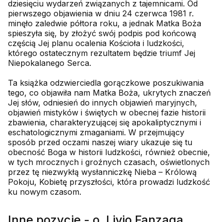
dziesięciu wydarzeń związanych z tajemnicami. Od
pierwszego objawienia w dniu 24 czerwca 1981 r.
minęło zaledwie półtora roku, a jednak Matka Boża
spieszyła się, by złożyć swój podpis pod końcową
częścią Jej planu ocalenia Kościoła i ludzkości,
którego ostatecznym rezultatem będzie triumf Jej
Niepokalanego Serca.
Ta książka odzwierciedla gorączkowe poszukiwania
tego, co objawiła nam Matka Boża, ukrytych znaczeń
Jej słów, odniesień do innych objawień maryjnych,
objawień mistyków i świętych w obecnej fazie historii
zbawienia, charakteryzującej się apokaliptycznymi i
eschatologicznymi zmaganiami. W przejmujący
sposób przed oczami naszej wiary ukazuje się tu
obecność Boga w historii ludzkości, również obecnie,
w tych mrocznych i groźnych czasach, oświetlonych
przez tę niezwykłą wysłanniczkę Nieba – Królową
Pokoju, Kobietę przyszłości, która prowadzi ludzkość
ku nowym czasom.
Inne pozycje - o. Livio Fanzaga