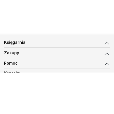
Księgarnia
Zakupy
Pomoc
Kontakt
biuro@kmt.pl
Księgarnia
© 1997-
2026
Księgarnia Mateusza, kmt.pl