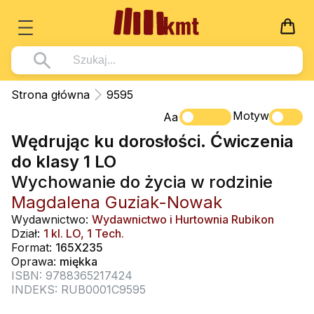
Książki
Strona główna
9595
Wszystko z kategorii - Książki
Motyw
Multimedia
Aa
Wędrując ku dorosłości. Ćwiczenia
Pismo Święte
Wszystko z kategorii - Multimedia
Dla Dzieci
do klasy 1 LO
Kościół Katolicki
DVD
Wszystko z kategorii - Dla Dzieci
Podręczniki
Wychowanie do życia w rodzinie
Duszpasterstwo
CD-ROM
Literatura (D)
Magdalena Guziak-Nowak
Wszystko z kategorii - Podręczniki
Nowości
Teologia
Muzyka
Wydawnictwo:
Wydawnictwo i Hurtownia Rubikon
Płyty, DVD (D)
Podręczniki i pomoce dydaktyczne
Zaloguj się
Dział:
1 kl. LO, 1 Tech.
Życie chrześcijańskie
Rekolekcje i inne na CD
Format:
165X235
Podręczniki i pomoce dydaktyczne
Zabawa i Nauka
Oprawa:
miękka
Duchowość
Śpiew i modlitwa
ISBN: 9788365217424
INDEKS: RUB0001C9595
Literatura piękna
Muzyka klasyczna