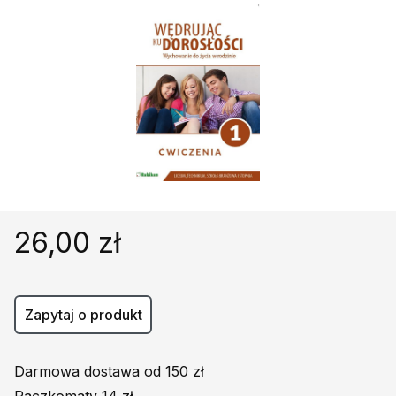
Religie
Śpiewniki
Kultura
Książki obcojęzyczne
Poradniki, leksykony...
Dewocjonalia
Inne
Podręczniki szkolne
Promocja
26,00 zł
Zapytaj o produkt
Darmowa dostawa od 150 zł