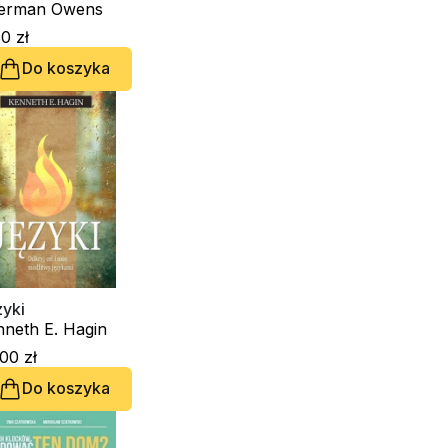
erman Owens
0 zł
Do koszyka
zyki
nneth E. Hagin
00 zł
Do koszyka