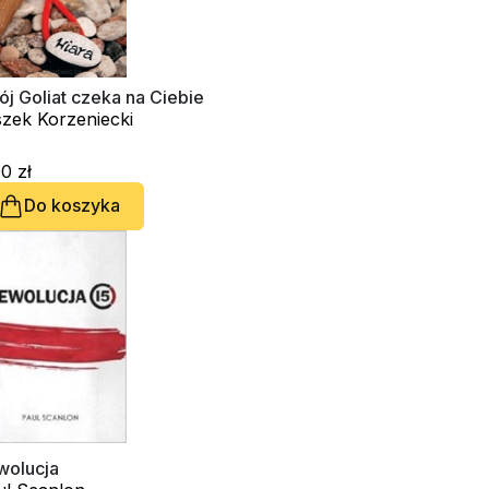
j Goliat czeka na Ciebie
szek Korzeniecki
0 zł
Do koszyka
wolucja