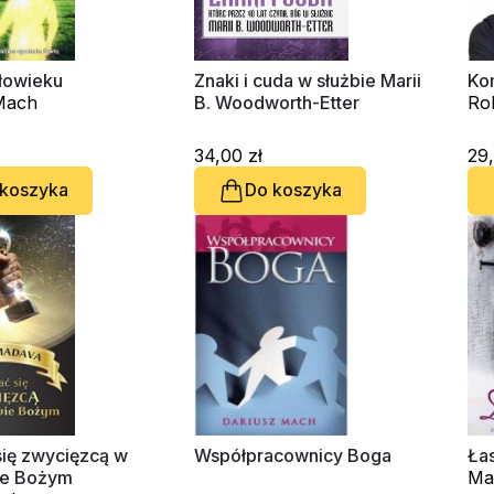
łowieku
Znaki i cuda w służbie Marii
Ko
Mach
B. Woodworth-Etter
Ro
34,00 zł
29,
 koszyka
Do koszyka
się zwycięzcą w
Współpracownicy Boga
Ła
ie Bożym
Mar