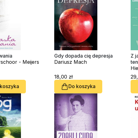
wania
Gdy dopada cię depresja
Z 
schoor - Meijers
Dariusz Mach
te
Hi
18,00 zł
29,
 koszyka
Do koszyka