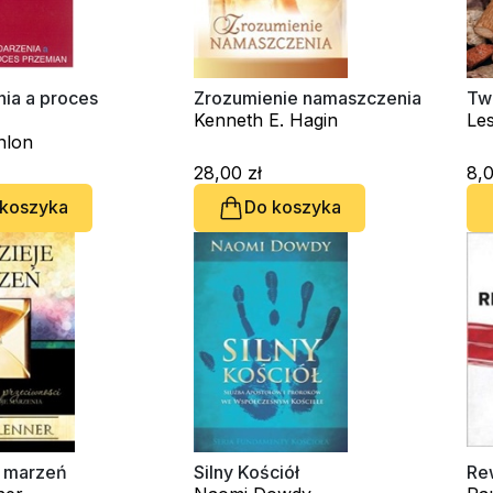
ia a proces
Zrozumienie namaszczenia
Twó
Kenneth E. Hagin
Le
nlon
28,00 zł
8,0
 koszyka
Do koszyka
e marzeń
Silny Kościół
Re