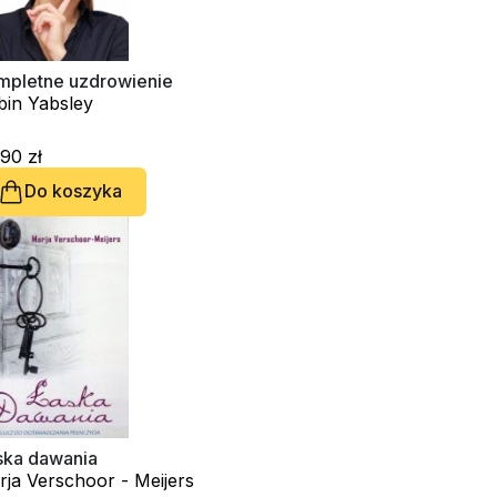
mpletne uzdrowienie
bin Yabsley
90 zł
Do koszyka
ska dawania
ja Verschoor - Meijers