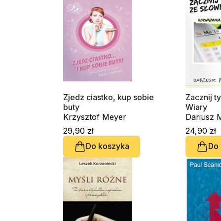
Zjedz ciastko, kup sobie
Zacznij 
buty
Wiary
Krzysztof Meyer
Dariusz 
29,90 zł
24,90 zł
Do koszyka
Do