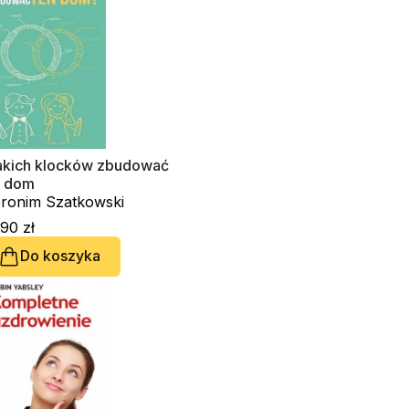
jakich klocków zbudować
n dom
eronim Szatkowski
90 zł
Do koszyka