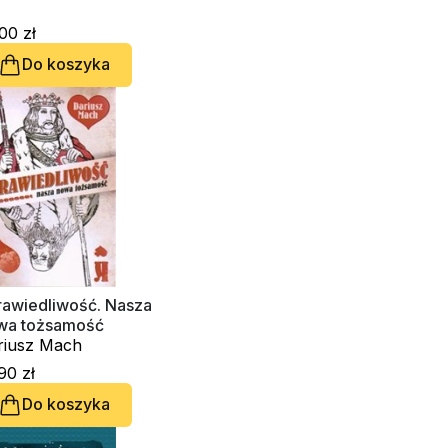
00 zł
Do koszyka
rawiedliwość. Nasza
wa tożsamość
riusz Mach
90 zł
Do koszyka