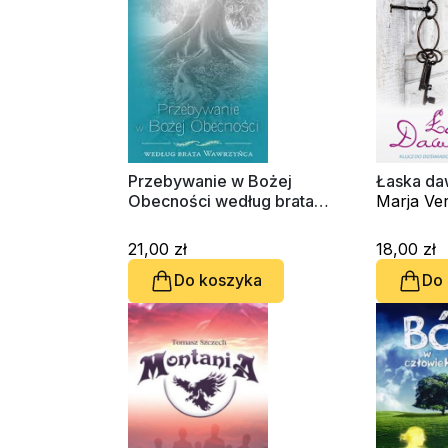
Przebywanie w Bożej
Łaska da
Obecności według brata
Marja Ver
Wawrzyńca
21,00 zł
18,00 zł
Do koszyka
Do