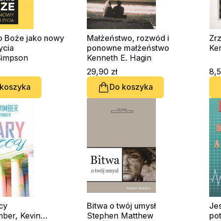
o Boże jako nowy
Małżeństwo, rozwód i
Zrz
ycia
ponowne małżeństwo
Ke
Simpson
Kenneth E. Hagin
29,90 zł
8,5
 koszyka
Do koszyka
cy
Bitwa o twój umysł
Jes
ber, Kevin
Stephen Matthew
pot