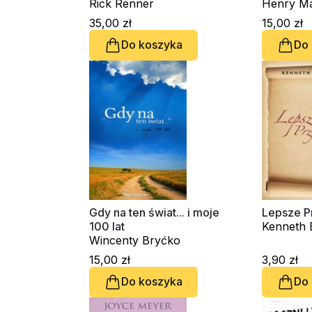
Rick Renner
Henry M
35,00 zł
15,00 zł
Do koszyka
Do
Gdy na ten świat... i moje
Lepsze P
100 lat
Kenneth 
Wincenty Bryćko
15,00 zł
3,90 zł
Do koszyka
Do