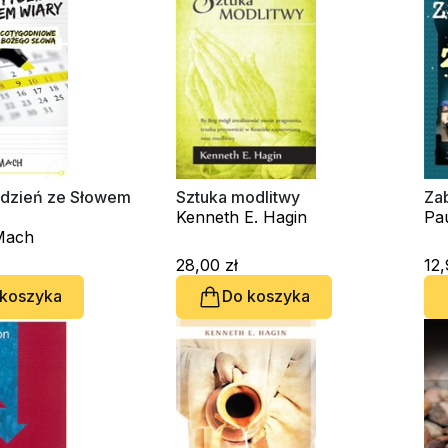
tydzień ze Słowem
Sztuka modlitwy
Za
Kenneth E. Hagin
Pa
Mach
28,00 zł
12,
 koszyka
Do koszyka