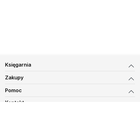
Księgarnia
Zakupy
Pomoc
Kontakt
biuro@kmt.pl
Księgarnia