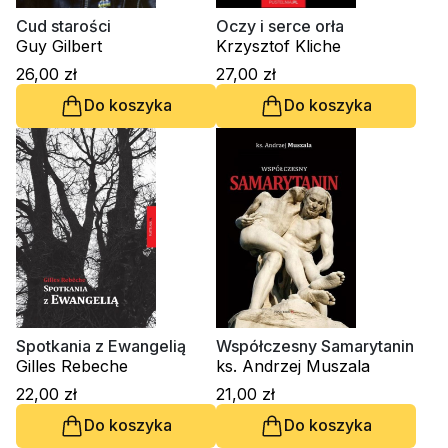
Religie
Śpiewniki
Cud starości
Oczy i serce orła
Kultura
Guy Gilbert
Krzysztof Kliche
26,00 zł
27,00 zł
Książki obcojęzyczne
Do koszyka
Do koszyka
Poradniki, leksykony...
Dewocjonalia
Inne
Podręczniki szkolne
Promocja
Spotkania z Ewangelią
Współczesny Samarytanin
Gilles Rebeche
ks. Andrzej Muszala
22,00 zł
21,00 zł
Do koszyka
Do koszyka