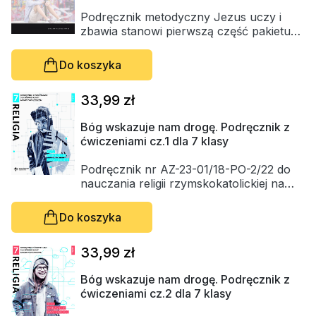
Podręcznik metodyczny Jezus uczy i
zbawia stanowi pierwszą część pakietu
edukacyjnego z serii W drodze do Emaus.
Do koszyka
Tematyka podręcznika metodycznego ma
pomóc młodzieży w odkrywaniu
33,99 zł
chrześcijańskiej odpowiedzi na stawiane
przez nią pytania. W materiałach
Bóg wskazuje nam drogę. Podręcznik z
ukazano trzy etapy historii zbawienia: jej
ćwiczeniami cz.1 dla 7 klasy
zapowiedź, wypełnienie w Jezusie
Chrystusie oraz trwanie w Kościele.
Podręcznik nr AZ-23-01/18-PO-2/22 do
nauczania religii rzymskokatolickiej na
terenie całej Polski, z zachowaniem praw
biskupów diecezjalnych, przeznaczony
Do koszyka
dla klasy VII szkoły podstawowej, zgodny
z programem nauczania nr AZ-2-01/18.
33,99 zł
Podręcznik z ćwiczeniami dla klasy VII
Bóg wskazuje nam drogę. Podręcznik z
szkoły podstawowej Bóg wskazuje nam
ćwiczeniami cz.2 dla 7 klasy
drogę został opracowany zgodnie z
wymogami zawartymi w nowej podstawie