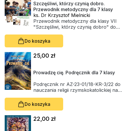
miałoby sensu. Podręcznik podejmuje też
Szczęśliwi, którzy czynią dobro.
tematy związane z przeżywanymi
Przewodnik metodyczny dla 7 klasy
uroczystościami i okresami roku
ks. Dr Krzysztof Mielnicki
kościelnego.
Przewodnik metodyczny dla klasy VII
"Szczęśliwi, którzy czynią dobro" do
podręcznika zgodnego z programem
nauczania nr AZ-2-02/20 z dn.
Do koszyka
11.05.2020
25,00 zł
Prowadzę cię. Podręcznik dla 7 klasy
Podręcznik nr AZ-23-01/18-KR-3/22 do
nauczania religii rzymskokatolickiej na
terenie całej Polski, z zachowaniem praw
biskupów diecezjalnych, zgodny z
Do koszyka
programem nauczania nr AZ-2-01/18.
22,00 zł