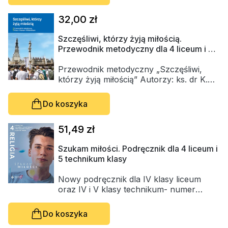
programu AZ-3-01/18 oraz AZ-4-01/18 z
Religie
Śpiewniki
dnia 19.09.2018
32,00 zł
Kultura
Książki obcojęzyczne
Szczęśliwi, którzy żyją miłością.
Przewodnik metodyczny dla 4 liceum i 5
Poradniki, leksykony...
technikum klasy
Przewodnik metodyczny „Szczęśliwi,
Dewocjonalia
którzy żyją miłością” Autorzy: ks. dr K.
Mielnicki, E. Kondrak opracowany według
Inne
programu „Z Bogiem w dorosłe życie”
Do koszyka
Numer programu AZ-3-01/18 oraz AZ-4-
Podręczniki szkolne
01/18 z dnia 19.09.2018
51,49 zł
Promocja
Szukam miłości. Podręcznik dla 4 liceum i
5 technikum klasy
Nowy podręcznik dla IV klasy liceum
oraz IV i V klasy technikum- numer
zatwierdzenia AZ-34-01/18-PO-18/23
Do koszyka