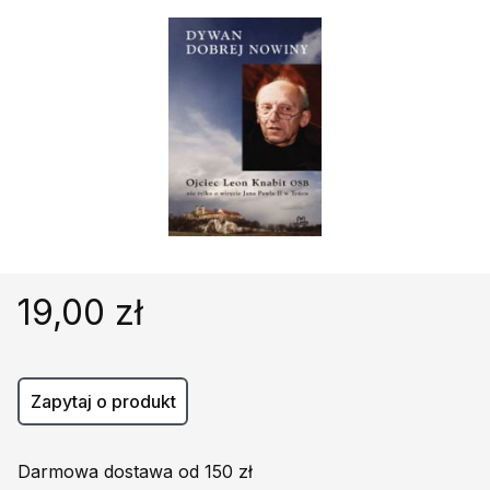
Religie
Śpiewniki
Kultura
Książki obcojęzyczne
Poradniki, leksykony...
Dewocjonalia
Inne
Podręczniki szkolne
Promocja
19,00 zł
Zapytaj o produkt
Darmowa dostawa od 150 zł