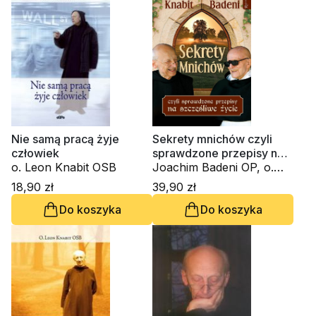
Nie samą pracą żyje
Sekrety mnichów czyli
człowiek
sprawdzone przepisy na
o. Leon Knabit OSB
szczęśliwe życie
Joachim Badeni OP, o.
Leon Knabit OSB
18,90 zł
39,90 zł
Do koszyka
Do koszyka