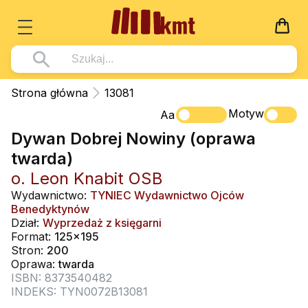
Książki
Strona główna
13081
Wszystko z kategorii - Książki
Motyw
Multimedia
Aa
Dywan Dobrej Nowiny (oprawa
Pismo Święte
Wszystko z kategorii - Multimedia
Dla Dzieci
twarda)
Kościół Katolicki
DVD
Wszystko z kategorii - Dla Dzieci
Podręczniki
o. Leon Knabit OSB
Duszpasterstwo
CD-ROM
Literatura (D)
Wydawnictwo:
TYNIEC Wydawnictwo Ojców
Wszystko z kategorii - Podręczniki
Nowości
Benedyktynów
Teologia
Muzyka
Płyty, DVD (D)
Podręczniki i pomoce dydaktyczne
Zaloguj się
Dział:
Wyprzedaż z księgarni
Życie chrześcijańskie
Format:
125x195
Rekolekcje i inne na CD
Podręczniki i pomoce dydaktyczne
Zabawa i Nauka
Stron:
200
Duchowość
Oprawa:
twarda
Śpiew i modlitwa
ISBN: 8373540482
Literatura piękna
Muzyka klasyczna
INDEKS: TYN0072B13081