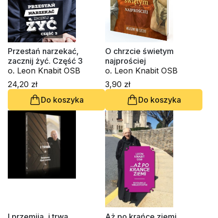
Przestań narzekać,
O chrzcie świetym
zacznij żyć. Część 3
najprościej
o. Leon Knabit OSB
o. Leon Knabit OSB
24,20 zł
3,90 zł
Do koszyka
Do koszyka
I przemija, i trwa
Aż po krańce ziemi