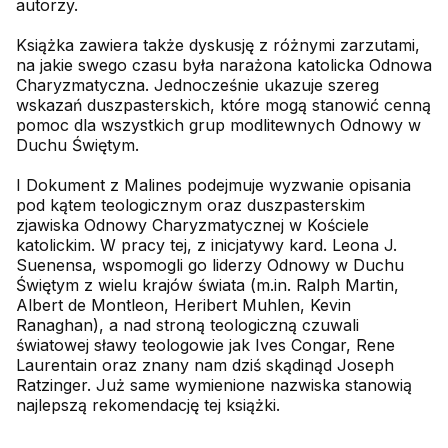
autorzy.
Książka zawiera także dyskusję z różnymi zarzutami,
na jakie swego czasu była narażona katolicka Odnowa
Charyzmatyczna. Jednocześnie ukazuje szereg
wskazań duszpasterskich, które mogą stanowić cenną
pomoc dla wszystkich grup modlitewnych Odnowy w
Duchu Świętym.
I Dokument z Malines podejmuje wyzwanie opisania
pod kątem teologicznym oraz duszpasterskim
zjawiska Odnowy Charyzmatycznej w Kościele
katolickim. W pracy tej, z inicjatywy kard. Leona J.
Suenensa, wspomogli go liderzy Odnowy w Duchu
Świętym z wielu krajów świata (m.in. Ralph Martin,
Albert de Montleon, Heribert Muhlen, Kevin
Ranaghan), a nad stroną teologiczną czuwali
światowej sławy teologowie jak Ives Congar, Rene
Laurentain oraz znany nam dziś skądinąd Joseph
Ratzinger. Już same wymienione nazwiska stanowią
najlepszą rekomendację tej książki.