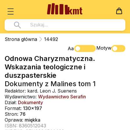
Książki
Strona główna
14492
Wszystko z kategorii - Książki
Motyw
Multimedia
Aa
Odnowa Charyzmatyczna.
Pismo Święte
Wszystko z kategorii - Multimedia
Dla Dzieci
Wskazania teologiczne i
Kościół Katolicki
DVD
Wszystko z kategorii - Dla Dzieci
Podręczniki
duszpasterskie
Duszpasterstwo
CD-ROM
Literatura (D)
Dokumenty z Malines tom 1
Wszystko z kategorii - Podręczniki
Nowości
Teologia
Muzyka
Redaktor: kard. Leon J. Suenens
Płyty, DVD (D)
Podręczniki i pomoce dydaktyczne
Zaloguj się
Wydawnictwo:
Wydawnictwo Serafin
Życie chrześcijańskie
Rekolekcje i inne na CD
Dział:
Dokumenty
Podręczniki i pomoce dydaktyczne
Zabawa i Nauka
Format:
130x197
Duchowość
Śpiew i modlitwa
Stron:
76
Oprawa:
miękka
Literatura piękna
Muzyka klasyczna
ISBN: 8360512043