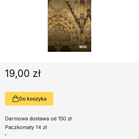
Religie
Śpiewniki
Kultura
Książki obcojęzyczne
Poradniki, leksykony...
Dewocjonalia
Inne
Podręczniki szkolne
19,00 zł
Promocja
Do koszyka
Darmowa dostawa od 150 zł
Paczkomaty 14 zł
'