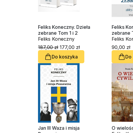
Feliks Koneczny. Dzieła
Feliks Ko
zebrane Tom 1 i 2
zebrane 
Feliks Koneczny
Feliks K
187,00 zł
177,00 zł
90,00 zł
Do koszyka
Do
Jan III Waza i misja
O wielośc