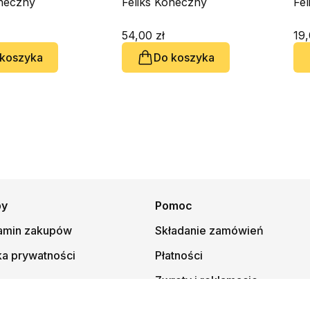
oneczny
Feliks Koneczny
Fe
54,00 zł
19,
 koszyka
Do koszyka
py
Pomoc
amin zakupów
Składanie zamówień
ka prywatności
Płatności
Zwroty i reklamacje