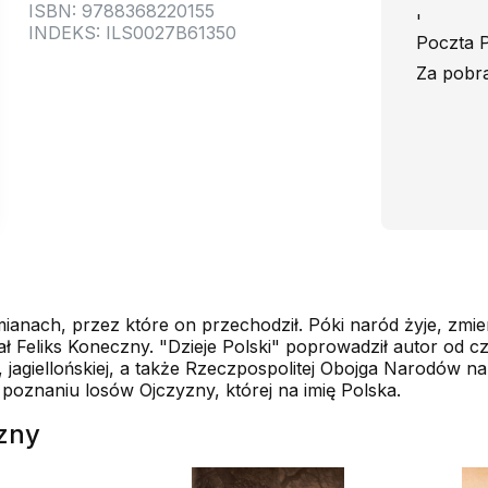
ISBN: 9788368220155
'
INDEKS: ILS0027B61350
Poczta P
Za pobra
anach, przez które on przechodził. Póki naród żyje, zmienia
sał Feliks Koneczny. "Dzieje Polski" poprowadził autor od
j, jagiellońskiej, a także Rzeczpospolitej Obojga Narodów 
poznaniu losów Ojczyzny, której na imię Polska.
czny