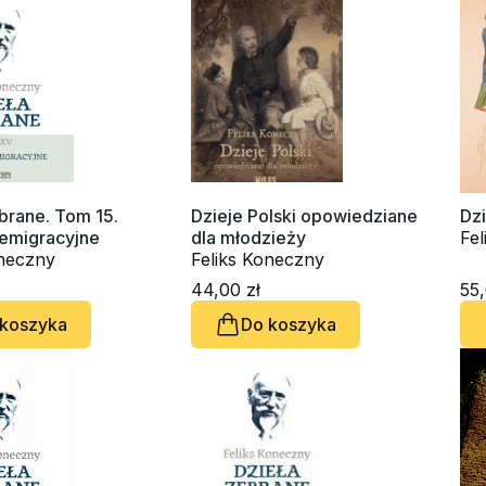
brane. Tom 15.
Dzieje Polski opowiedziane
Dzi
emigracyjne
dla młodzieży
Fe
oneczny
Feliks Koneczny
44,00 zł
55,
 koszyka
Do koszyka