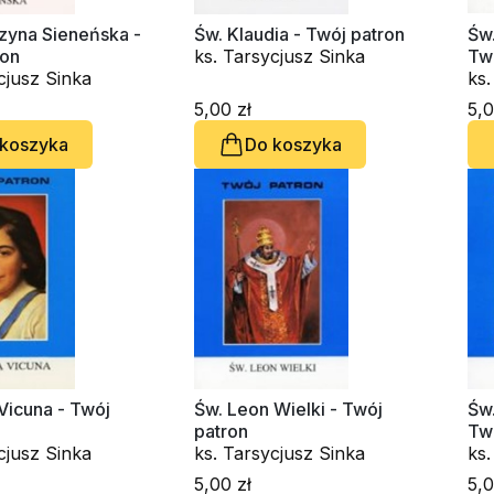
zyna Sieneńska -
Św. Klaudia - Twój patron
Św
ron
ks. Tarsycjusz Sinka
Tw
cjusz Sinka
ks.
5,00 zł
5,0
 koszyka
Do koszyka
 Vicuna - Twój
Św. Leon Wielki - Twój
Św
patron
Tw
cjusz Sinka
ks. Tarsycjusz Sinka
ks.
5,00 zł
5,0