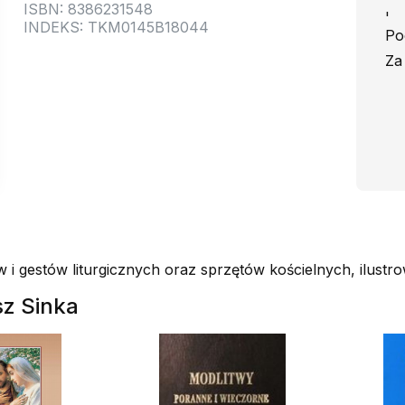
ISBN: 8386231548
'
INDEKS: TKM0145B18044
Po
Za
ów i gestów liturgicznych oraz sprzętów kościelnych, ilustr
sz Sinka