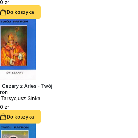
0 zł
Do koszyka
 Cezary z Arles - Twój
tron
 Tarsycjusz Sinka
0 zł
Do koszyka