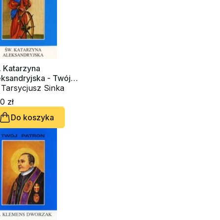
. Katarzyna
ksandryjska - Twój
tron
 Tarsycjusz Sinka
0 zł
Do koszyka