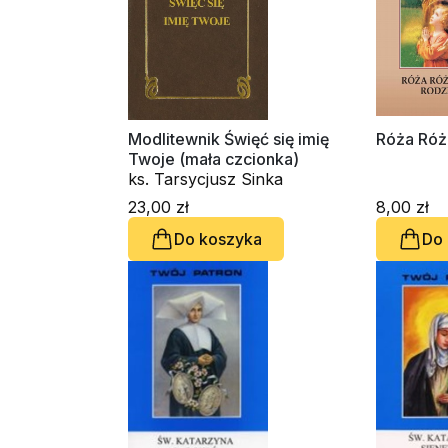
Modlitewnik Święć się imię
Róża Ró
Twoje (mała czcionka)
ks. Tarsycjusz Sinka
23,00 zł
8,00 zł
Do koszyka
Do