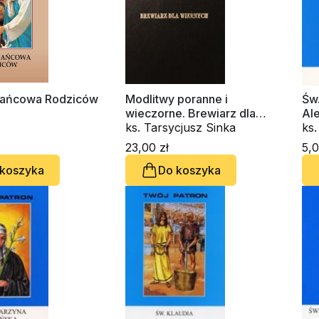
żańcowa Rodziców
Modlitwy poranne i
Św
wieczorne. Brewiarz dla
Ale
wiernych
ks. Tarsycjusz Sinka
Pa
ks.
23,00 zł
5,0
 koszyka
Do koszyka