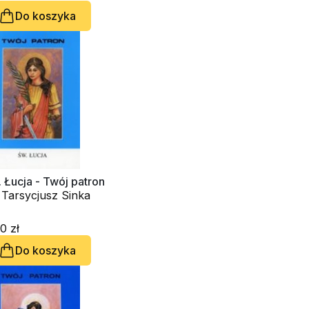
Do koszyka
 Łucja - Twój patron
 Tarsycjusz Sinka
0 zł
Do koszyka