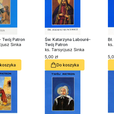
Św. Julia - Twój Patron
Św. Katarzyna Labouré-
Bł.
cjusz Sinka
Twój Patron
ks.
ks. Tarsycjusz Sinka
5,00 zł
5,0
 koszyka
Do koszyka