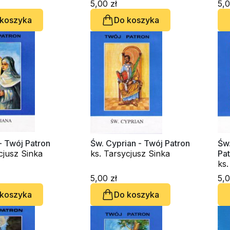
5,00 zł
5,0
 koszyka
Do koszyka
 - Twój Patron
Św. Cyprian - Twój Patron
Św.
cjusz Sinka
ks. Tarsycjusz Sinka
Pa
ks.
5,00 zł
5,0
 koszyka
Do koszyka