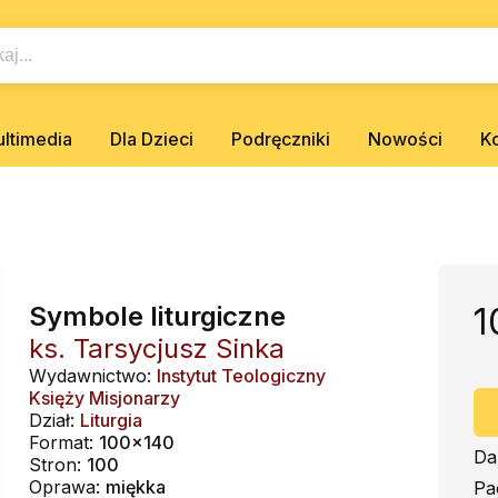
ltimedia
Dla Dzieci
Podręczniki
Nowości
K
Symbole liturgiczne
1
ks. Tarsycjusz Sinka
Wydawnictwo:
Instytut Teologiczny
Księży Misjonarzy
Dział:
Liturgia
Format:
100x140
Da
Stron:
100
Oprawa:
miękka
Pa