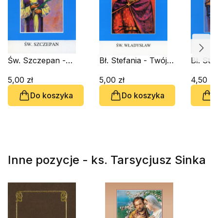
Św. Szczepan -
Bł. Stefania - Twój
Bł. Ste
Twój Patron
Patron
Patron
5,00 zł
5,00 zł
4,50 zł
Do koszyka
Do koszyka
D
Inne pozycje - ks. Tarsycjusz Sinka