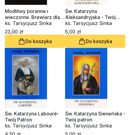
Modlitwy poranne i
Św. Katarzyna
wieczorne. Brewiarz dla
Aleksandryjska - Twój
wiernych
ks. Tarsycjusz Sinka
Patron
ks. Tarsycjusz Sinka
23,00 zł
5,00 zł
Do koszyka
Do koszyka
Św. Katarzyna Labouré-
Św. Katarzyna Sieneńska -
Twój Patron
Twój patron
ks. Tarsycjusz Sinka
ks. Tarsycjusz Sinka
4,50 zł
5,00 zł