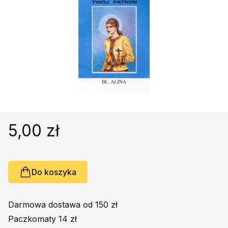
Religie
Śpiewniki
Kultura
Książki obcojęzyczne
Poradniki, leksykony...
Dewocjonalia
Inne
Podręczniki szkolne
5,00 zł
Promocja
Do koszyka
Darmowa dostawa od 150 zł
Paczkomaty 14 zł