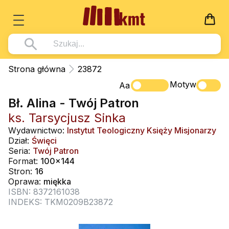
Książki
Strona główna
23872
Wszystko z kategorii - Książki
Motyw
Multimedia
Aa
Bł. Alina - Twój Patron
Pismo Święte
Wszystko z kategorii - Multimedia
Dla Dzieci
ks. Tarsycjusz Sinka
Kościół Katolicki
DVD
Wszystko z kategorii - Dla Dzieci
Podręczniki
Wydawnictwo:
Instytut Teologiczny Księży Misjonarzy
Duszpasterstwo
Dział:
Święci
CD-ROM
Literatura (D)
Wszystko z kategorii - Podręczniki
Nowości
Seria:
Twój Patron
Teologia
Muzyka
Format:
100x144
Płyty, DVD (D)
Podręczniki i pomoce dydaktyczne
Zaloguj się
Stron:
16
Życie chrześcijańskie
Rekolekcje i inne na CD
Podręczniki i pomoce dydaktyczne
Oprawa:
miękka
Zabawa i Nauka
ISBN: 8372161038
Duchowość
Śpiew i modlitwa
INDEKS: TKM0209B23872
Literatura piękna
Muzyka klasyczna