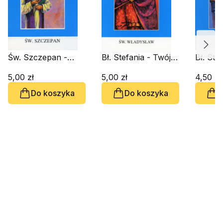
Św. Szczepan -
Bł. Stefania - Twój
Bł. Ste
Twój Patron
Patron
Patron
5,00 zł
5,00 zł
4,50 zł
Do koszyka
Do koszyka
D