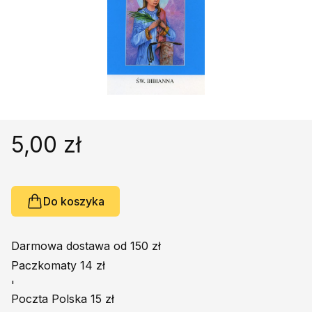
Religie
Śpiewniki
Kultura
Książki obcojęzyczne
Poradniki, leksykony...
Dewocjonalia
Inne
5,00 zł
Podręczniki szkolne
Promocja
Do koszyka
Darmowa dostawa od 150 zł
Paczkomaty 14 zł
'
Poczta Polska 15 zł