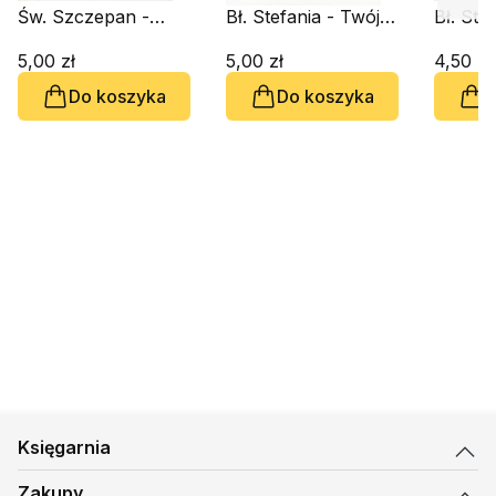
Św. Szczepan -
Bł. Stefania - Twój
Bł. Ste
Twój Patron
Patron
Patron
5,00 zł
5,00 zł
4,50 zł
Do koszyka
Do koszyka
D
Księgarnia
Zakupy