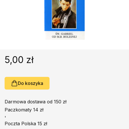
Religie
Śpiewniki
Kultura
Książki obcojęzyczne
Poradniki, leksykony...
Dewocjonalia
Inne
5,00 zł
Podręczniki szkolne
Promocja
Do koszyka
Darmowa dostawa od 150 zł
Paczkomaty 14 zł
'
Poczta Polska 15 zł