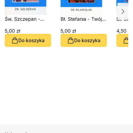
Św. Szczepan -
Bł. Stefania - Twój
Bł. Ste
Twój Patron
Patron
Patron
5,00 zł
5,00 zł
4,50 zł
Do koszyka
Do koszyka
D