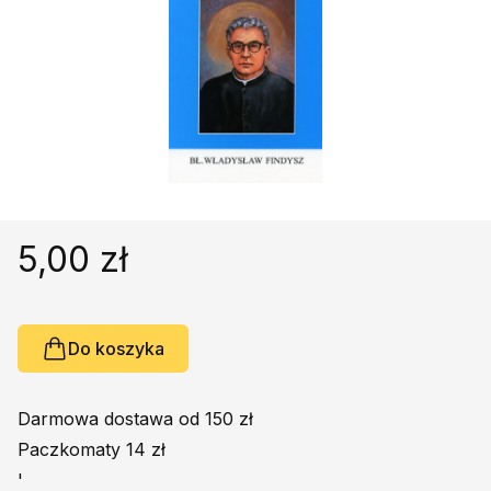
Religie
Śpiewniki
Kultura
Książki obcojęzyczne
Poradniki, leksykony...
Dewocjonalia
Inne
Podręczniki szkolne
5,00 zł
Promocja
Do koszyka
Darmowa dostawa od 150 zł
Paczkomaty 14 zł
'