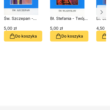
Św. Szczepan -
Bł. Stefania - Twój
Bł. Ste
Twój Patron
Patron
Patron
5,00 zł
5,00 zł
4,50 zł
Do koszyka
Do koszyka
D