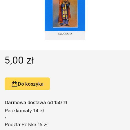
Religie
Śpiewniki
Kultura
Książki obcojęzyczne
Poradniki, leksykony...
Dewocjonalia
Inne
5,00 zł
Podręczniki szkolne
Promocja
Do koszyka
Darmowa dostawa od 150 zł
Paczkomaty 14 zł
'
Poczta Polska 15 zł