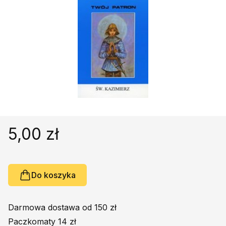
Religie
Śpiewniki
Kultura
Książki obcojęzyczne
Poradniki, leksykony...
Dewocjonalia
Inne
Podręczniki szkolne
Promocja
5,00 zł
Do koszyka
Darmowa dostawa od 150 zł
Paczkomaty 14 zł