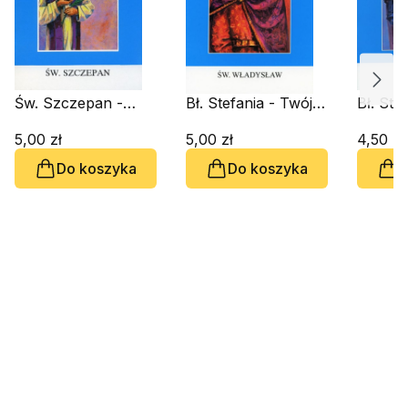
Św. Szczepan -
Bł. Stefania - Twój
Bł. Ste
Twój Patron
Patron
Patron
5,00 zł
5,00 zł
4,50 zł
Do koszyka
Do koszyka
D