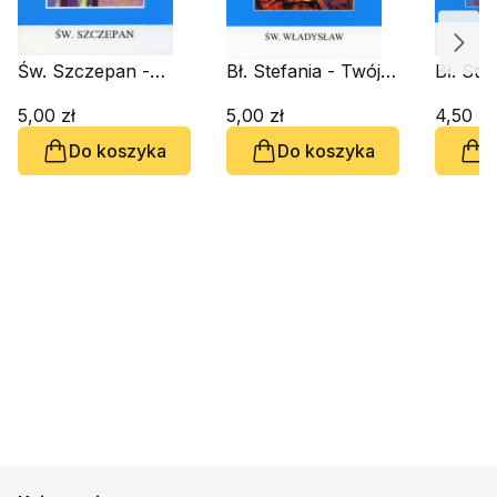
Św. Szczepan -
Bł. Stefania - Twój
Bł. Ste
Twój Patron
Patron
Patron
5,00 zł
5,00 zł
4,50 zł
Do koszyka
Do koszyka
D