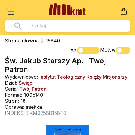
Książki
Strona główna
15840
Wszystko z kategorii - Książki
Motyw
Multimedia
Aa
Św. Jakub Starszy Ap.- Twój
Pismo Święte
Wszystko z kategorii - Multimedia
Dla Dzieci
Patron
Kościół Katolicki
DVD
Wszystko z kategorii - Dla Dzieci
Podręczniki
Wydawnictwo:
Instytut Teologiczny Księży Misjonarzy
Duszpasterstwo
Dział:
Święci
CD-ROM
Literatura (D)
Wszystko z kategorii - Podręczniki
Nowości
Seria:
Twój Patron
Teologia
Muzyka
Format:
100c140
Płyty, DVD (D)
Podręczniki i pomoce dydaktyczne
Zaloguj się
Stron:
16
Życie chrześcijańskie
Rekolekcje i inne na CD
Podręczniki i pomoce dydaktyczne
Oprawa:
miękka
Zabawa i Nauka
INDEKS: TKM0258B15840
Duchowość
Śpiew i modlitwa
Literatura piękna
Muzyka klasyczna