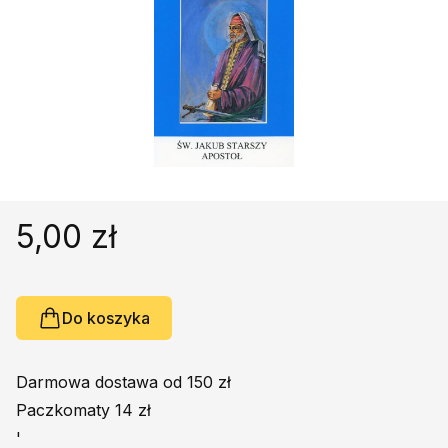
Religie
Śpiewniki
Kultura
Książki obcojęzyczne
Poradniki, leksykony...
Dewocjonalia
Inne
Podręczniki szkolne
5,00 zł
Promocja
Do koszyka
Darmowa dostawa od 150 zł
Paczkomaty 14 zł
'