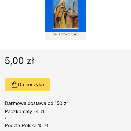
Religie
Śpiewniki
Kultura
Książki obcojęzyczne
Poradniki, leksykony...
Dewocjonalia
Inne
5,00 zł
Podręczniki szkolne
Promocja
Do koszyka
Darmowa dostawa od 150 zł
Paczkomaty 14 zł
'
Poczta Polska 15 zł