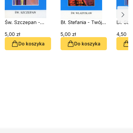
Św. Szczepan -
Bł. Stefania - Twój
Bł. Ste
Twój Patron
Patron
Patron
5,00 zł
5,00 zł
4,50 zł
Do koszyka
Do koszyka
D