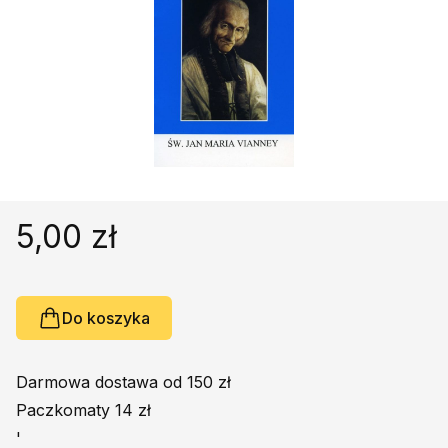
Religie
Śpiewniki
Kultura
Książki obcojęzyczne
Poradniki, leksykony...
Dewocjonalia
Inne
Podręczniki szkolne
5,00 zł
Promocja
Do koszyka
Darmowa dostawa od 150 zł
Paczkomaty 14 zł
'