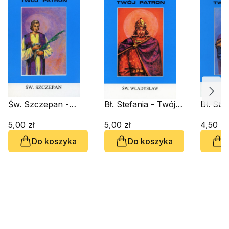
Św. Szczepan -
Bł. Stefania - Twój
Bł. Ste
Twój Patron
Patron
Patron
5,00 zł
5,00 zł
4,50 zł
Do koszyka
Do koszyka
D