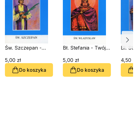
Św. Szczepan -
Bł. Stefania - Twój
Bł. Ste
Twój Patron
Patron
Patron
5,00 zł
5,00 zł
4,50 zł
Do koszyka
Do koszyka
D