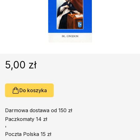
Religie
Śpiewniki
Kultura
Książki obcojęzyczne
Poradniki, leksykony...
Dewocjonalia
Inne
5,00 zł
Podręczniki szkolne
Promocja
Do koszyka
Darmowa dostawa od 150 zł
Paczkomaty 14 zł
'
Poczta Polska 15 zł