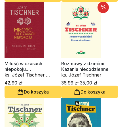
%
Miłość w czasach
Rozmowy z dziećmi.
niepokoju.
Kazania niecodzienne
Niepublikowane wykłady
ks. Józef Tischner,
ks. Józef Tischner
Joanna Podsadecka
42,90 zł
36,99 zł
35,00 zł
Do koszyka
Do koszyka