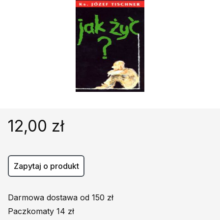
Religie
Śpiewniki
Kultura
Książki obcojęzyczne
Poradniki, leksykony...
Dewocjonalia
Inne
Podręczniki szkolne
12,00 zł
Promocja
Zapytaj o produkt
Darmowa dostawa od 150 zł
Paczkomaty 14 zł